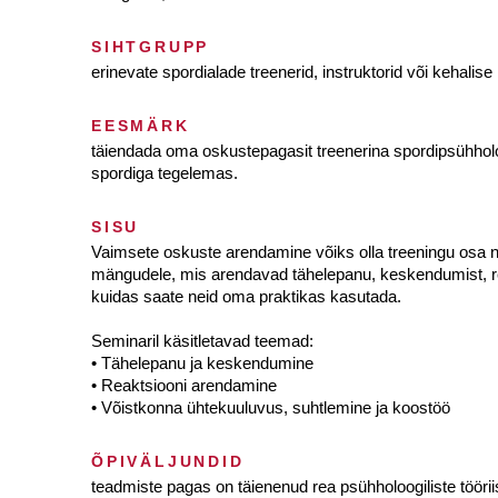
SIHTGRUPP
erinevate spordialade treenerid, instruktorid või kehalis
EESMÄRK
täiendada oma oskustepagasit treenerina spordipsühholoogi
spordiga tegelemas.
SISU
Vaimsete oskuste arendamine võiks olla treeningu osa n
mängudele, mis arendavad tähelepanu, keskendumist, re
kuidas saate neid oma praktikas kasutada.
Seminaril käsitletavad teemad:
• Tähelepanu ja keskendumine
• Reaktsiooni arendamine
• Võistkonna ühtekuuluvus, suhtlemine ja koostöö
ÕPIVÄLJUNDID
teadmiste pagas on täienenud rea psühholoogiliste töörii