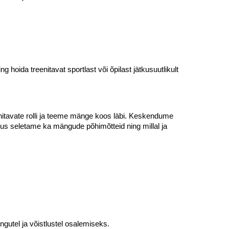
hoida treenitavat sportlast või õpilast jätkusuutlikult
nitavate rolli ja teeme mänge koos läbi. Keskendume
us seletame ka mängude põhimõtteid ning millal ja
ngutel ja võistlustel osalemiseks.