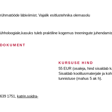
ühmatööde läbiviimist. Vajalik esitlustehnika olemasolu
holoogiale,kasuks tuleb praktiline kogemus treeningute juhendamise
 DOKUMENT
KURSUSE HIND
55 EUR (osaleja, hind sisaldab 
Sisaldab koolitusmaterjale ja koh
tunnistuse (mahus 5 ak h).
, 639 1751,
katrin.soidra-