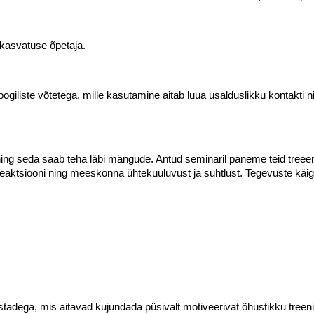
e kasvatuse õpetaja.
liste võtetega, mille kasutamine aitab luua usalduslikku kontakti ning 
ing seda saab teha läbi mängude. Antud seminaril paneme teid treee
aktsiooni ning meeskonna ühtekuuluvust ja suhtlust. Tegevuste käig
stadega, mis aitavad kujundada püsivalt motiveerivat õhustikku treeni