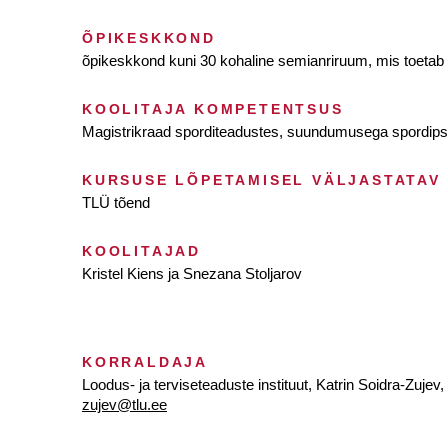
ÕPIKESKKOND
õpikeskkond kuni 30 kohaline semianriruum, mis toetab r
KOOLITAJA KOMPETENTSUS
Magistrikraad sporditeadustes, suundumusega spordipsüh
KURSUSE LÕPETAMISEL VÄLJASTATAV
TLÜ tõend
KOOLITAJAD
Kristel Kiens ja Snezana Stoljarov
KORRALDAJA
Loodus- ja terviseteaduste instituut, Katrin Soidra-Zujev
zujev@tlu.ee