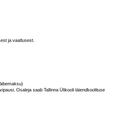
st ja vaatlusest.
käibemaksu)
vipausi. Osaleja saab Tallinna Ülikooli täiendkoolituse