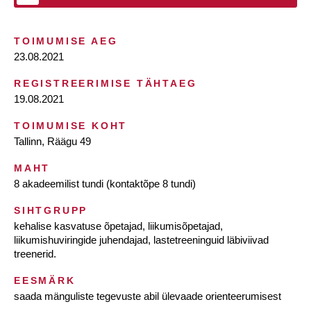
TOIMUMISE AEG
23.08.2021
REGISTREERIMISE TÄHTAEG
19.08.2021
TOIMUMISE KOHT
Tallinn, Räägu 49
MAHT
8 akadeemilist tundi (kontaktõpe 8 tundi)
SIHTGRUPP
kehalise kasvatuse õpetajad, liikumisõpetajad,
liikumishuviringide juhendajad, lastetreeninguid läbiviivad
treenerid.
EESMÄRK
saada mänguliste tegevuste abil ülevaade orienteerumisest