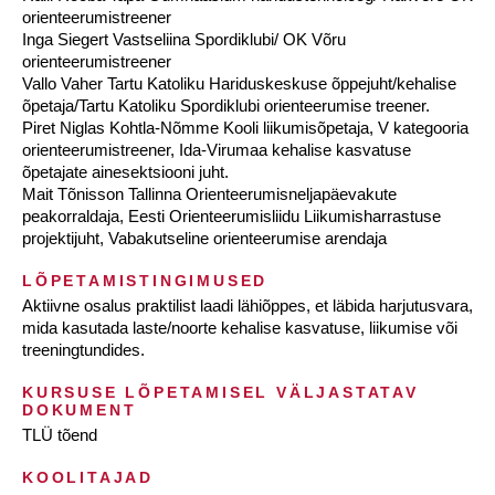
orienteerumistreener
Inga Siegert Vastseliina Spordiklubi/ OK Võru
orienteerumistreener
Vallo Vaher Tartu Katoliku Hariduskeskuse õppejuht/kehalise
õpetaja/Tartu Katoliku Spordiklubi orienteerumise treener.
Piret Niglas Kohtla-Nõmme Kooli liikumisõpetaja, V kategooria
orienteerumistreener, Ida-Virumaa kehalise kasvatuse
õpetajate ainesektsiooni juht.
Mait Tõnisson Tallinna Orienteerumisneljapäevakute
peakorraldaja, Eesti Orienteerumisliidu Liikumisharrastuse
projektijuht, Vabakutseline orienteerumise arendaja
LÕPETAMISTINGIMUSED
Aktiivne osalus praktilist laadi lähiõppes, et läbida harjutusvara,
mida kasutada laste/noorte kehalise kasvatuse, liikumise või
treeningtundides.
KURSUSE LÕPETAMISEL VÄLJASTATAV
DOKUMENT
TLÜ tõend
KOOLITAJAD