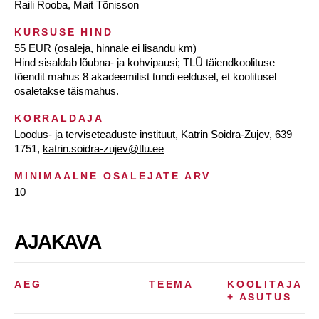
Raili Rooba, Mait Tõnisson
KURSUSE HIND
55 EUR (osaleja, hinnale ei lisandu km)
Hind sisaldab lõubna- ja kohvipausi; TLÜ täiendkoolituse
tõendit mahus 8 akadeemilist tundi eeldusel, et koolitusel
osaletakse täismahus.
KORRALDAJA
Loodus- ja terviseteaduste instituut, Katrin Soidra-Zujev, 639
1751,
katrin.soidra-zujev@tlu.ee
MINIMAALNE OSALEJATE ARV
10
AJAKAVA
AEG
TEEMA
KOOLITAJA
+ ASUTUS