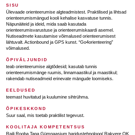
SISU
Ülevaade orienteerumise algteadmistest. Praktilised ja lihtsad
orienteerumismängud kooli kehalise kasvatuse tunnis.
Näpunäiteid ja ideid, mida saab kasutada
orienteerumisvarustuse ja orienteerumiskaardi asemel.
Nutiseadmete kasutamise võimalused orienteerumisest
lähtuvalt. Actionbound ja GPS kunst. “Go4orienteering”
võimalused.
ÕPIVÄLJUNDID
teab orienteerumise algtõdesid; kasutab tunnis
orienteerumismänge ruumis, linnamaastikul ja maastikul;
rakendab nutiseadmeid erinevate mängude loomiseks.
EELDUSED
teemast huvitatud ja kuulumine sihtrühma.
ÕPIKESKKOND
Suur saal, mis toetab praktilist tegevust.
KOOLITAJA KOMPETENTSUS
Raili Rooba Tapa Gümnaasium haridustehnoloog/ Rakvere OK