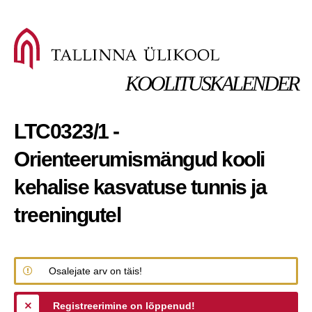
KOOLITUSKALENDER
LTC0323/1 -
Orienteerumismängud kooli
kehalise kasvatuse tunnis ja
treeningutel
Osalejate arv on täis!
Registreerimine on lõppenud!