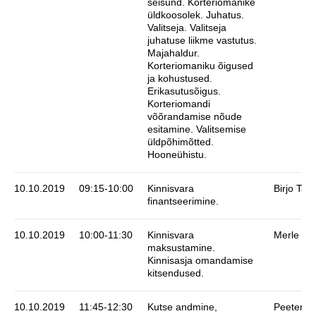
seisund. Korteriomanike
üldkoosolek. Juhatus.
Valitseja. Valitseja
juhatuse liikme vastutus.
Majahaldur.
Korteriomaniku õigused
ja kohustused.
Erikasutusõigus.
Korteriomandi
võõrandamise nõude
esitamine. Valitsemise
üldpõhimõtted.
Hooneühistu.
10.10.2019
09:15-10:00
Kinnisvara
Birjo Tart
finantseerimine.
10.10.2019
10:00-11:30
Kinnisvara
Merle Ea
maksustamine.
Kinnisasja omandamise
kitsendused.
10.10.2019
11:45-12:30
Kutse andmine,
Peeter N