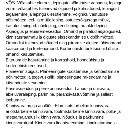
VÕS. Võlasuhte olemus, lepingute sõlmimise vabadus, lepingu
vorm, võlasuhtes tulenevad õigused ja kohustused, lepingust
taganemine ja lepingu ülesütlemine, võlgniku vastutuse
põhimõtted, eel- ja müügileping, ostueesõigusega müük,
kasutuslepingud: üürileping, rendileping, maaklerleping.
Asjaõigus ja eluasemeseadus. Omand ja piiratud asjaõigused,
kinnistusraamatu ja õiguste sissekandmise üldpõhimõtted.
Omandist tulenevad nõuded ning piiramise alused, ühisomand,
kaasomand ja korteriomand. Korteriühistu funktsioonid ühise
omandi kasutamisel.
Eluruumide kasutamine ja korrashoid, hooneühistu ja
korteriühistu erisused.
Planeerimisõigus. Planeeringute koostamise ja kehtestamise
põhimõtted ja tegevuskäik, planeeringute rakendamine ja
kitsenduste seadmine.
Pärimisseadus ja perekonnaseadus. Lahus- ja ühisvara,
abieluvaraleping, pärimine, pärandivastuvõtmine ja sellest
loobumine.
Kinnisvaraturg ja analüüs. Elamisotstarbeline kinnisvara,
äriotstarbeline kinnisvara, tootmistarbeline kinnisvara, põllu- ja
metsamajanduslik kinnisvara. Nõudlus ja pakkumine
kinnisvaraturul. Kinnisvara finantseerimine, kindlustamine ja