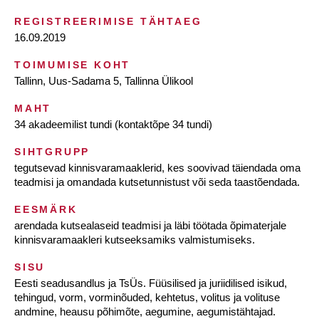
REGISTREERIMISE TÄHTAEG
16.09.2019
TOIMUMISE KOHT
Tallinn, Uus-Sadama 5, Tallinna Ülikool
MAHT
34 akadeemilist tundi (kontaktõpe 34 tundi)
SIHTGRUPP
tegutsevad kinnisvaramaaklerid, kes soovivad täiendada oma
teadmisi ja omandada kutsetunnistust või seda taastõendada.
EESMÄRK
arendada kutsealaseid teadmisi ja läbi töötada õpimaterjale
kinnisvaramaakleri kutseeksamiks valmistumiseks.
SISU
Eesti seadusandlus ja TsÜs. Füüsilised ja juriidilised isikud,
tehingud, vorm, vorminõuded, kehtetus, volitus ja volituse
andmine, heausu põhimõte, aegumine, aegumistähtajad.