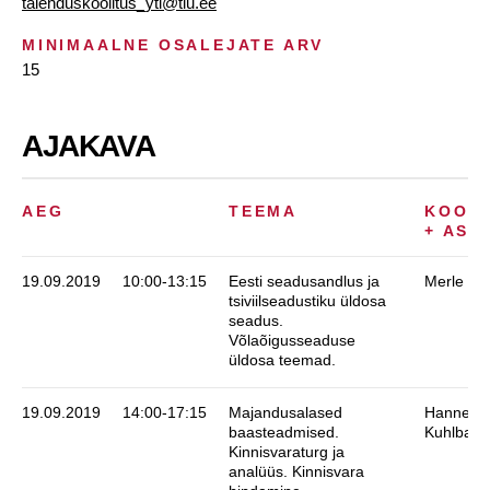
taienduskoolitus_yti@tlu.ee
MINIMAALNE OSALEJATE ARV
15
AJAKAVA
AEG
TEEMA
KOOLI
+ ASU
19.09.2019
10:00-13:15
Eesti seadusandlus ja
Merle Ea
tsiviilseadustiku üldosa
seadus.
Võlaõigusseaduse
üldosa teemad.
19.09.2019
14:00-17:15
Majandusalased
Hannes
baasteadmised.
Kuhlbach
Kinnisvaraturg ja
analüüs. Kinnisvara