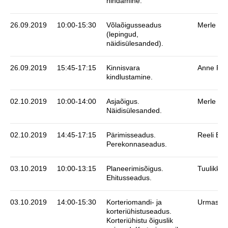
hindamine.
26.09.2019
10:00-15:30
Võlaõigusseadus
Merle Ea
(lepingud,
näidisülesanded).
26.09.2019
15:45-17:15
Kinnisvara
Anne Pir
kindlustamine.
02.10.2019
10:00-14:00
Asjaõigus.
Merle Ea
Näidisülesanded.
02.10.2019
14:45-17:15
Pärimisseadus.
Reeli Ee
Perekonnaseadus.
03.10.2019
10:00-13:15
Planeerimisõigus.
Tuulikki 
Ehitusseadus.
03.10.2019
14:00-15:30
Korteriomandi- ja
Urmas Ma
korteriühistuseadus.
Korteriühistu õiguslik