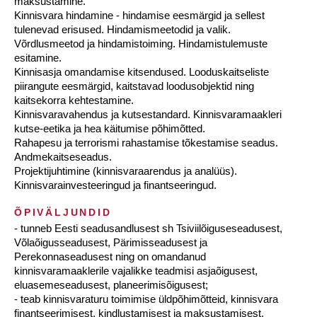
maksustamine.
Kinnisvara hindamine - hindamise eesmärgid ja sellest
tulenevad erisused. Hindamismeetodid ja valik.
Võrdlusmeetod ja hindamistoiming. Hindamistulemuste
esitamine.
Kinnisasja omandamise kitsendused. Looduskaitseliste
piirangute eesmärgid, kaitstavad loodusobjektid ning
kaitsekorra kehtestamine.
Kinnisvaravahendus ja kutsestandard. Kinnisvaramaakleri
kutse-eetika ja hea käitumise põhimõtted.
Rahapesu ja terrorismi rahastamise tõkestamise seadus.
Andmekaitseseadus.
Projektijuhtimine (kinnisvaraarendus ja analüüs).
Kinnisvarainvesteeringud ja finantseeringud.
ÕPIVÄLJUNDID
- tunneb Eesti seadusandlusest sh Tsiviilõiguseseadusest,
Võlaõigusseadusest, Pärimisseadusest ja
Perekonnaseadusest ning on omandanud
kinnisvaramaaklerile vajalikke teadmisi asjaõigusest,
eluasemeseadusest, planeerimisõigusest;
- teab kinnisvaraturu toimimise üldpõhimõtteid, kinnisvara
finantseerimisest, kindlustamisest ja maksustamisest,