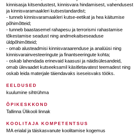
kinnisasja kitsendustest, kinnisvara hindamisest, vahendusest
ja kinnisvaramaakleri kutsestandardist;
- tunneb kinnisvaramaakleri kutse-eetikat ja hea käitumise
põhimõtteid;
- tunneb baastasemel rahapesu ja terrorismi rahastamise
tõkestamise seadust ning andmekaitseseaduse
üldpõhimõtteid;
- omab alusteadmisi kinnisvaraarenduse ja analüüsi ning
kinnisvarainvesteeringute ja finantseeringute kohta;
- oskab lahendada erinevaid kaasusi ja näidisülesandeid,
omab ülevaadet kutseeksamil käsitletavatest teemadest ning
oskab leida materjale täiendavaks iseseisvaks tööks.
EELDUSED
kuulumine sihtrühma
ÕPIKESKKOND
Tallinna Ülikooli linnak
KOOLITAJA KOMPETENTSUS
MA erialal ja täiskasvanute koolitamise kogemus