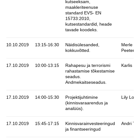
kutseeksam,
maakleriteenuse
standard EVS- EN
15733:2010,
kutsestandardid, heade
tavade koodeks.
10.10.2019
13:15-16:30
Näidisülesanded,
Merle Ea
kokkuvõtted.
Peeter N
17.10.2019
10:00-13:15
Rahapesu ja terrorismi
Karlis Kol
rahastamise tõkestamise
seadus.
Andmekaitseseadus.
17.10.2019
14:00-15:30
Projektijuhtimine
Lily Loid
(kinnisvaraarendus ja
analüüs).
17.10.2019
15:45-17:15
Kinnisvarainvesteeringud
Andri Tre
ja finantseeringud