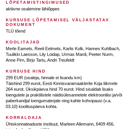
LÕPETAMISTINGIMUSED
aktiivne osalemine lähiõppes
KURSUSE LÕPETAMISEL VÄLJASTATAV
DOKUMENT
TLÜ tõend
KOOLITAJAD
Merle Eamets, Reeli Eelmets, Karlis Kolk, Hannes Kuhlbach,
Tuulikki Laesson, Lily Loidap, Urmas Mardi, Peeter Nurm,
Anne Pirn, Birjo Tartu, Andri Treufeldt
KURSUSE HIND
299 EUR (osaleja, hinnale ei lisandu km)
Täishind 299 eurot, Eesti Kinnisvaramaaklerite Koja liikmele
264 eurot. Üksikpäeva hind 70 eurot. Hind sisaldab lisaks
loengutele ja praktilistele näidisülesannetele elektroonilisi ja/või
paberkandjal loengumaterjale ning kahte kohvipausi (v.a.
03.10) koolituspäeva kohta.
KORRALDAJA
Ühiskonnateaduste instituut, Marleen Allemann, 6409 456,