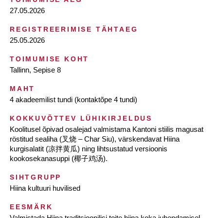
27.05.2026
REGISTREERIMISE TÄHTAEG
25.05.2026
TOIMUMISE KOHT
Tallinn, Sepise 8
MAHT
4 akadeemilist tundi (kontaktõpe 4 tundi)
KOKKUVÕTTEV LÜHIKIRJELDUS
Koolitusel õpivad osalejad valmistama Kantoni stiilis magusat
röstitud sealiha (叉烧 – Char Siu), värskendavat Hiina
kurgisalatit (凉拌黄瓜) ning lihtsustatud versioonis
kookosekanasuppi (椰子鸡汤).
SIHTGRUPP
Hiina kultuuri huvilised
EESMÄRK
Valmistada Hiina traditsioonilisi toite hiina koka juhendamisel.