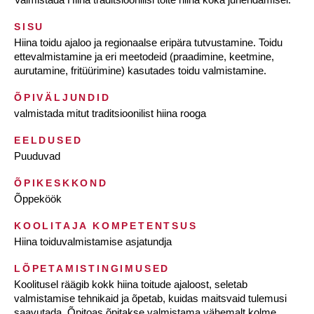
SISU
Hiina toidu ajaloo ja regionaalse eripära tutvustamine. Toidu
ettevalmistamine ja eri meetodeid (praadimine, keetmine,
aurutamine, fritüürimine) kasutades toidu valmistamine.
ÕPIVÄLJUNDID
valmistada mitut traditsioonilist hiina rooga
EELDUSED
Puuduvad
ÕPIKESKKOND
Õppeköök
KOOLITAJA KOMPETENTSUS
Hiina toiduvalmistamise asjatundja
LÕPETAMISTINGIMUSED
Koolitusel räägib kokk hiina toitude ajaloost, seletab
valmistamise tehnikaid ja õpetab, kuidas maitsvaid tulemusi
saavutada. Õpitoas õpitakse valmistama vähemalt kolme