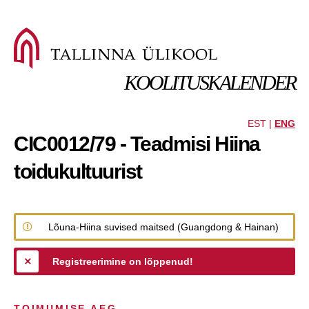
KOOLITUSKALENDER
EST |
ENG
CIC0012/79 - Teadmisi Hiina
toidukultuurist
Lõuna-Hiina suvised maitsed (Guangdong & Hainan)
Registreerimine on lõppenud!
TOIMUMISE AEG