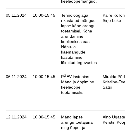
keeleõppemängud.
05.11.2024
10:00-15:45
Tehnoloogiaga
Kaire Kollom,
rikastatud mängud
Sirje Luke
lapse kõne arengu
toetamisel. Kõne
arendamine
koolieelses eas.
Näpu-ja
käemängude
kasutamine
lõimitud tegevustes
06.11.2024
10:00-15:45
PÄEV lasteaias -
Miralda Põder,
Mäng ja õppimine
Kristiine-Teele
keeleõppe
Satsi
toetamiseks
12.11.2024
10:00-15:45
Mäng lapse
Aino Ugaste,
arengu toetajana
Kerstin Kööp
ning õppe- ja