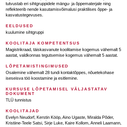
tutvustab eri sihtgruppidele mängu- ja õppematerjale ning
reflekteerib nende kasutamisvõimalusi praktilises õppe- ja
kasvatustegevuses.
EELDUSED
kuulumine sihtgruppi
KOOLITAJA KOMPETENTSUS
Magistrikraad, täiskasvanute koolitamise kogemus vähemalt 5
aastat, valdkonnas tegutsemise kogemus vähemalt 5 aastat.
LÕPETAMISTINGIMUSED
Osalemine vähemalt 28 tundi kontaktõppes, nõuetekohase
iseseisva töö koostamine ja esitlemine.
KURSUSE LÕPETAMISEL VÄLJASTATAV
DOKUMENT
TLÜ tunnistus
KOOLITAJAD
Evelyn Neudorf, Kerstin Kööp, Aino Ugaste, Miralda Põder,
Kristiine-Teele Satsi, Sirje Luke, Kaire Kollom, Anneli Laamann,