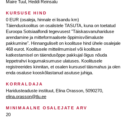
Maire Tuul, Heddi Reinsalu
KURSUSE HIND
0 EUR (osaleja, hinnale ei lisandu km)
Täienduskoolitus on osalistele TASUTA, kuna on toetatud
Euroopa Sotsiaalfondi tegevusest "Täiskasvanuhariduse
arendamine ja mitteformaalsete õppimisvõimaluste
pakkumine". Hinnanguliselt on koolituse hind ühele osalejale
468 eurot. Koolitusele mitteilmumisel või koolituse
katkestamisel on täiendusõppe pakkujal õigus nõuda
leppetrahvi kogumaksumuse ulatuses. Koolitusele
registreerides kinnitan, et osalen kursusel täismahus ja olen
enda osaluse kooskõlastanud asutuse juhiga.
KORRALDAJA
Haridusteaduste instituut, Elina Orasson, 5090270,
elina.orasson@tlu.ee
MINIMAALNE OSALEJATE ARV
20