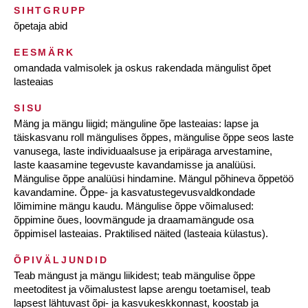
SIHTGRUPP
õpetaja abid
EESMÄRK
omandada valmisolek ja oskus rakendada mängulist õpet
lasteaias
SISU
Mäng ja mängu liigid; mänguline õpe lasteaias: lapse ja
täiskasvanu roll mängulises õppes, mängulise õppe seos laste
vanusega, laste individuaalsuse ja eripäraga arvestamine,
laste kaasamine tegevuste kavandamisse ja analüüsi.
Mängulise õppe analüüsi hindamine. Mängul põhineva õppetöö
kavandamine. Õppe- ja kasvatustegevusvaldkondade
lõimimine mängu kaudu. Mängulise õppe võimalused:
õppimine õues, loovmängude ja draamamängude osa
õppimisel lasteaias. Praktilised näited (lasteaia külastus).
ÕPIVÄLJUNDID
Teab mängust ja mängu liikidest; teab mängulise õppe
meetoditest ja võimalustest lapse arengu toetamisel, teab
lapsest lähtuvast õpi- ja kasvukeskkonnast, koostab ja