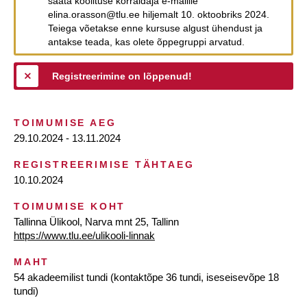
saata koolituse korraldaja e-mailile
elina.orasson@tlu.ee hiljemalt 10. oktoobriks 2024.
Teiega võetakse enne kursuse algust ühendust ja
antakse teada, kas olete õppegruppi arvatud.
Registreerimine on lõppenud!
TOIMUMISE AEG
29.10.2024 - 13.11.2024
REGISTREERIMISE TÄHTAEG
10.10.2024
TOIMUMISE KOHT
Tallinna Ülikool, Narva mnt 25, Tallinn
https://www.tlu.ee/ulikooli-linnak
MAHT
54 akadeemilist tundi (kontaktõpe 36 tundi, iseseisevõpe 18
tundi)