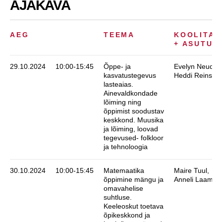
AJAKAVA
AEG
TEEMA
KOOLITAJ
+ ASUTUS
29.10.2024
10:00-15:45
Õppe- ja
Evelyn Neudorf
kasvatustegevus
Heddi Reinsalu
lasteaias.
Ainevaldkondade
lõiming ning
õppimist soodustav
keskkond. Muusika
ja lõiming, loovad
tegevused- folkloor
ja tehnoloogia
30.10.2024
10:00-15:45
Matemaatika
Maire Tuul,
õppimine mängu ja
Anneli Laaman
omavahelise
suhtluse.
Keeleoskut toetava
õpikeskkond ja