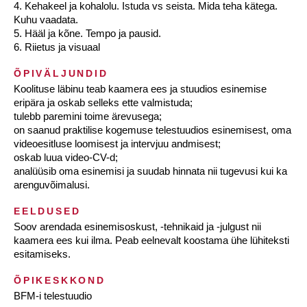
4. Kehakeel ja kohalolu. Istuda vs seista. Mida teha kätega.
Kuhu vaadata.
5. Hääl ja kõne. Tempo ja pausid.
6. Riietus ja visuaal
ÕPIVÄLJUNDID
Koolituse läbinu teab kaamera ees ja stuudios esinemise
eripära ja oskab selleks ette valmistuda;
tulebb paremini toime ärevusega;
on saanud praktilise kogemuse telestuudios esinemisest, oma
videoesitluse loomisest ja intervjuu andmisest;
oskab luua video-CV-d;
analüüsib oma esinemisi ja suudab hinnata nii tugevusi kui ka
arenguvõimalusi.
EELDUSED
Soov arendada esinemisoskust, -tehnikaid ja -julgust nii
kaamera ees kui ilma. Peab eelnevalt koostama ühe lühiteksti
esitamiseks.
ÕPIKESKKOND
BFM-i telestuudio