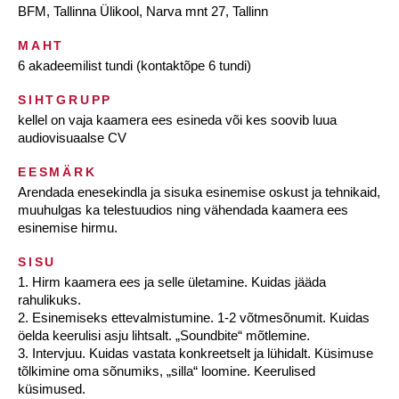
BFM, Tallinna Ülikool, Narva mnt 27, Tallinn
MAHT
6 akadeemilist tundi (kontaktõpe 6 tundi)
SIHTGRUPP
kellel on vaja kaamera ees esineda või kes soovib luua
audiovisuaalse CV
EESMÄRK
Arendada enesekindla ja sisuka esinemise oskust ja tehnikaid,
muuhulgas ka telestuudios ning vähendada kaamera ees
esinemise hirmu.
SISU
1. Hirm kaamera ees ja selle ületamine. Kuidas jääda
rahulikuks.
2. Esinemiseks ettevalmistumine. 1-2 võtmesõnumit. Kuidas
öelda keerulisi asju lihtsalt. „Soundbite“ mõtlemine.
3. Intervjuu. Kuidas vastata konkreetselt ja lühidalt. Küsimuse
tõlkimine oma sõnumiks, „silla“ loomine. Keerulised
küsimused.