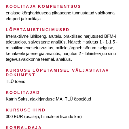
KOOLITAJA KOMPETENTSUS
erialase kõrgharidusega pikaaegne tunnustatud valdkonna
ekspert ja koolitaja
LÕPETAMISTINGIMUSED
Interaktiivne lühiloeng, arutelu, praktilised harjutused BFM-i
teletuudios, salvestuste analüüs. Näited: Harjutus 1 - 1-1,5 -
minutiline enesetutvustus, millele järgneb sõnumi selguse,
kehakeele ja energia analüüs; harjutus 2 - lühiintervjuu sinu
tegevusvaldkonna teemal, analüüs.
KURSUSE LÕPETAMISEL VÄLJASTATAV
DOKUMENT
TLÜ tõend
KOOLITAJAD
Katrin Saks, ajakirjanduse MA, TLÜ õppejõud
KURSUSE HIND
300 EUR (osaleja, hinnale ei lisandu km)
KORRALDAJA