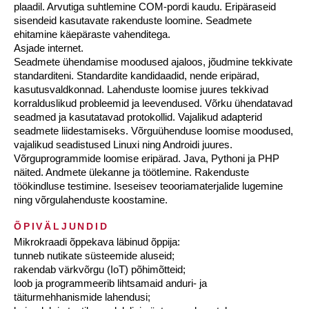
plaadil. Arvutiga suhtlemine COM-pordi kaudu. Eripäraseid
sisendeid kasutavate rakenduste loomine. Seadmete
ehitamine käepäraste vahenditega.
Asjade internet.
Seadmete ühendamise moodused ajaloos, jõudmine tekkivate
standarditeni. Standardite kandidaadid, nende eripärad,
kasutusvaldkonnad. Lahenduste loomise juures tekkivad
korralduslikud probleemid ja leevendused. Võrku ühendatavad
seadmed ja kasutatavad protokollid. Vajalikud adapterid
seadmete liidestamiseks. Võrguühenduse loomise moodused,
vajalikud seadistused Linuxi ning Androidi juures.
Võrguprogrammide loomise eripärad. Java, Pythoni ja PHP
näited. Andmete ülekanne ja töötlemine. Rakenduste
töökindluse testimine. Iseseisev teooriamaterjalide lugemine
ning võrgulahenduste koostamine.
ÕPIVÄLJUNDID
Mikrokraadi õppekava läbinud õppija:
tunneb nutikate süsteemide aluseid;
rakendab värkvõrgu (IoT) põhimõtteid;
loob ja programmeerib lihtsamaid anduri- ja
täiturmehhanismide lahendusi;