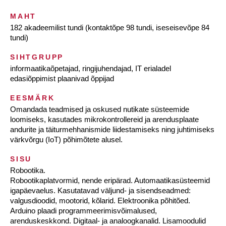
MAHT
182 akadeemilist tundi (kontaktõpe 98 tundi, iseseisevõpe 84
tundi)
SIHTGRUPP
informaatikaõpetajad, ringijuhendajad, IT erialadel
edasiõppimist plaanivad õppijad
EESMÄRK
Omandada teadmised ja oskused nutikate süsteemide
loomiseks, kasutades mikrokontrollereid ja arendusplaate
andurite ja täiturmehhanismide liidestamiseks ning juhtimiseks
värkvõrgu (IoT) põhimõtete alusel.
SISU
Robootika.
Robootikaplatvormid, nende eripärad. Automaatikasüsteemid
igapäevaelus. Kasutatavad väljund- ja sisendseadmed:
valgusdioodid, mootorid, kõlarid. Elektroonika põhitõed.
Arduino plaadi programmeerimisvõimalused,
arenduskeskkond. Digitaal- ja analoogkanalid. Lisamoodulid