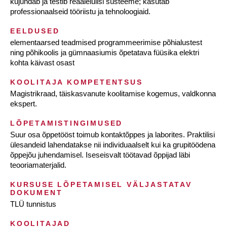
kujundab ja testib reaalelulisi süsteeme; kasutab
professionaalseid tööriistu ja tehnoloogiaid.
EELDUSED
elementaarsed teadmised programmeerimise põhialustest
ning põhikoolis ja gümnaasiumis õpetatava füüsika elektri
kohta käivast osast
KOOLITAJA KOMPETENTSUS
Magistrikraad, täiskasvanute koolitamise kogemus, valdkonna
ekspert.
LÕPETAMISTINGIMUSED
Suur osa õppetööst toimub kontaktõppes ja laborites. Praktilisi
ülesandeid lahendatakse nii individuaalselt kui ka grupitöödena
õppejõu juhendamisel. Iseseisvalt töötavad õppijad läbi
teooriamaterjalid.
KURSUSE LÕPETAMISEL VÄLJASTATAV
DOKUMENT
TLÜ tunnistus
KOOLITAJAD