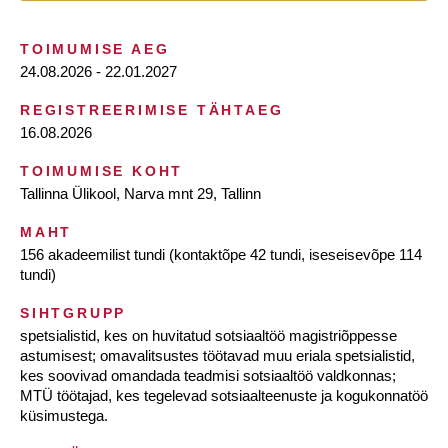
TOIMUMISE AEG
24.08.2026 - 22.01.2027
REGISTREERIMISE TÄHTAEG
16.08.2026
TOIMUMISE KOHT
Tallinna Ülikool, Narva mnt 29, Tallinn
MAHT
156 akadeemilist tundi (kontaktõpe 42 tundi, iseseisevõpe 114
tundi)
SIHTGRUPP
spetsialistid, kes on huvitatud sotsiaaltöö magistriõppesse
astumisest; omavalitsustes töötavad muu eriala spetsialistid,
kes soovivad omandada teadmisi sotsiaaltöö valdkonnas;
MTÜ töötajad, kes tegelevad sotsiaalteenuste ja kogukonnatöö
küsimustega.