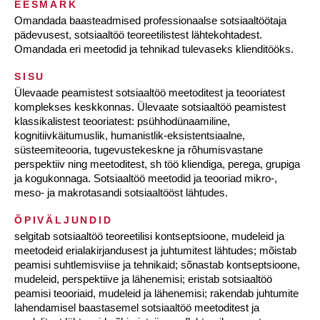
EESMÄRK
Omandada baasteadmised professionaalse sotsiaaltöötaja
pädevusest, sotsiaaltöö teoreetilistest lähtekohtadest.
Omandada eri meetodid ja tehnikad tulevaseks klienditööks.
SISU
Ülevaade peamistest sotsiaaltöö meetoditest ja teooriatest
komplekses keskkonnas. Ülevaate sotsiaaltöö peamistest
klassikalistest teooriatest: psühhodünaamiline,
kognitiivkäitumuslik, humanistlik-eksistentsiaalne,
süsteemiteooria, tugevustekeskne ja rõhumisvastane
perspektiiv ning meetoditest, sh töö kliendiga, perega, grupiga
ja kogukonnaga. Sotsiaaltöö meetodid ja teooriad mikro-,
meso- ja makrotasandi sotsiaaltööst lähtudes.
ÕPIVÄLJUNDID
selgitab sotsiaaltöö teoreetilisi kontseptsioone, mudeleid ja
meetodeid erialakirjandusest ja juhtumitest lähtudes; mõistab
peamisi suhtlemisviise ja tehnikaid; sõnastab kontseptsioone,
mudeleid, perspektiive ja lähenemisi; eristab sotsiaaltöö
peamisi teooriaid, mudeleid ja lähenemisi; rakendab juhtumite
lahendamisel baastasemel sotsiaaltöö meetoditest ja