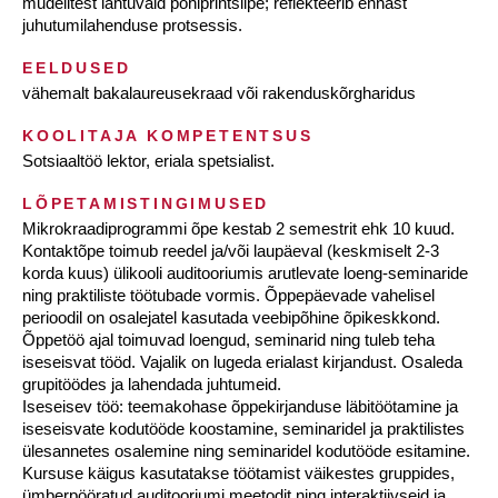
mudelitest lähtuvaid põhiprintsiipe; reflekteerib ennast
juhutumilahenduse protsessis.
EELDUSED
vähemalt bakalaureusekraad või rakenduskõrgharidus
KOOLITAJA KOMPETENTSUS
Sotsiaaltöö lektor, eriala spetsialist.
LÕPETAMISTINGIMUSED
Mikrokraadiprogrammi õpe kestab 2 semestrit ehk 10 kuud.
Kontaktõpe toimub reedel ja/või laupäeval (keskmiselt 2-3
korda kuus) ülikooli auditooriumis arutlevate loeng-seminaride
ning praktiliste töötubade vormis. Õppepäevade vahelisel
perioodil on osalejatel kasutada veebipõhine õpikeskkond.
Õppetöö ajal toimuvad loengud, seminarid ning tuleb teha
iseseisvat tööd. Vajalik on lugeda erialast kirjandust. Osaleda
grupitöödes ja lahendada juhtumeid.
Iseseisev töö: teemakohase õppekirjanduse läbitöötamine ja
iseseisvate kodutööde koostamine, seminaridel ja praktilistes
ülesannetes osalemine ning seminaridel kodutööde esitamine.
Kursuse käigus kasutatakse töötamist väikestes gruppides,
ümberpööratud auditooriumi meetodit ning interaktiivseid ja