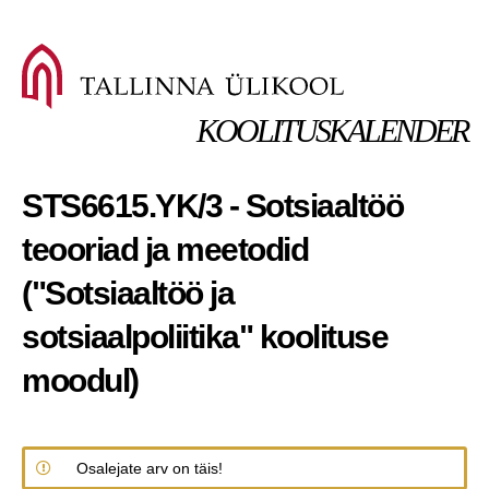
KOOLITUSKALENDER
STS6615.YK/3 - Sotsiaaltöö
teooriad ja meetodid
("Sotsiaaltöö ja
sotsiaalpoliitika" koolituse
moodul)
Osalejate arv on täis!