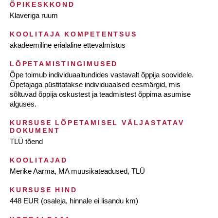
ÕPIKESKKOND
Klaveriga ruum
KOOLITAJA KOMPETENTSUS
akadeemiline erialaline ettevalmistus
LÕPETAMISTINGIMUSED
Õpe toimub individuaaltundides vastavalt õppija soovidele.
Õpetajaga püstitatakse individuaalsed eesmärgid, mis
sõltuvad õppija oskustest ja teadmistest õppima asumise
alguses.
KURSUSE LÕPETAMISEL VÄLJASTATAV
DOKUMENT
TLÜ tõend
KOOLITAJAD
Merike Aarma, MA muusikateadused, TLÜ
KURSUSE HIND
448 EUR (osaleja, hinnale ei lisandu km)