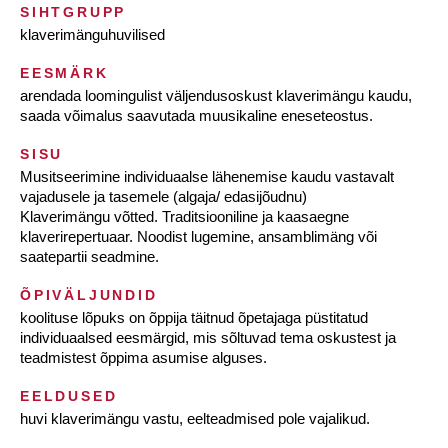
SIHTGRUPP
klaverimänguhuvilised
EESMÄRK
arendada loomingulist väljendusoskust klaverimängu kaudu,
saada võimalus saavutada muusikaline eneseteostus.
SISU
Musitseerimine individuaalse lähenemise kaudu vastavalt
vajadusele ja tasemele (algaja/ edasijõudnu)
Klaverimängu võtted. Traditsiooniline ja kaasaegne
klaverirepertuaar. Noodist lugemine, ansamblimäng või
saatepartii seadmine.
ÕPIVÄLJUNDID
koolituse lõpuks on õppija täitnud õpetajaga püstitatud
individuaalsed eesmärgid, mis sõltuvad tema oskustest ja
teadmistest õppima asumise alguses.
EELDUSED
huvi klaverimängu vastu, eelteadmised pole vajalikud.