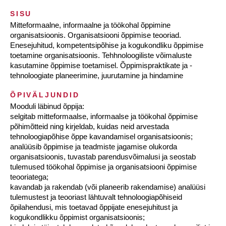
SISU
Mitteformaalne, informaalne ja töökohal õppimine
organisatsioonis. Organisatsiooni õppimise teooriad.
Enesejuhitud, kompetentsipõhise ja kogukondliku õppimise
toetamine organisatsioonis. Tehhnoloogiliste võimaluste
kasutamine õppimise toetamisel. Õppimispraktikate ja -
tehnoloogiate planeerimine, juurutamine ja hindamine
ÕPIVÄLJUNDID
Mooduli läbinud õppija:
selgitab mitteformaalse, informaalse ja töökohal õppimise
põhimõtteid ning kirjeldab, kuidas neid arvestada
tehnoloogiapõhise õppe kavandamisel organisatsioonis;
analüüsib õppimise ja teadmiste jagamise olukorda
organisatsioonis, tuvastab parendusvõimalusi ja seostab
tulemused töökohal õppimise ja organisatsiooni õppimise
teooriatega;
kavandab ja rakendab (või planeerib rakendamise) analüüsi
tulemustest ja teooriast lähtuvalt tehnoloogiapõhiseid
õpilahendusi, mis toetavad õppijate enesejuhitust ja
kogukondlikku õppimist organisatsioonis;