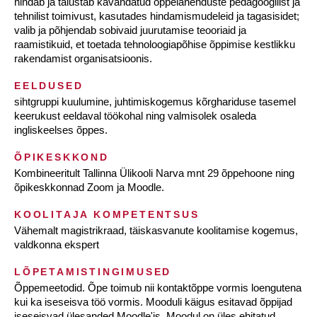
hindab ja täiustab kavandatud õppelahenduste pedagoogilist ja
tehnilist toimivust, kasutades hindamismudeleid ja tagasisidet;
valib ja põhjendab sobivaid juurutamise teooriaid ja
raamistikuid, et toetada tehnoloogiapõhise õppimise kestlikku
rakendamist organisatsioonis.
EELDUSED
sihtgruppi kuulumine, juhtimiskogemus kõrghariduse tasemel
keerukust eeldaval töökohal ning valmisolek osaleda
ingliskeelses õppes.
ÕPIKESKKOND
Kombineeritult Tallinna Ülikooli Narva mnt 29 õppehoone ning
õpikeskkonnad Zoom ja Moodle.
KOOLITAJA KOMPETENTSUS
Vähemalt magistrikraad, täiskasvanute koolitamise kogemus,
valdkonna ekspert
LÕPETAMISTINGIMUSED
Õppemeetodid. Õpe toimub nii kontaktõppe vormis loengutena
kui ka iseseisva töö vormis. Mooduli käigus esitavad õppijad
iseseisvad ülesanded Moodle'is. Moodul on üles ehitatud