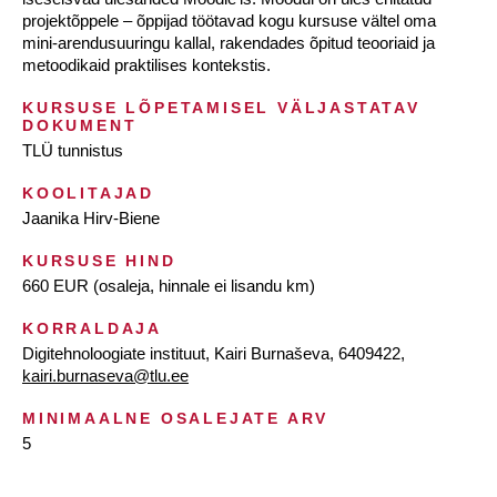
projektõppele – õppijad töötavad kogu kursuse vältel oma
mini-arendusuuringu kallal, rakendades õpitud teooriaid ja
metoodikaid praktilises kontekstis.
KURSUSE LÕPETAMISEL VÄLJASTATAV
DOKUMENT
TLÜ tunnistus
KOOLITAJAD
Jaanika Hirv-Biene
KURSUSE HIND
660 EUR (osaleja, hinnale ei lisandu km)
KORRALDAJA
Digitehnoloogiate instituut, Kairi Burnaševa, 6409422,
kairi.burnaseva@tlu.ee
MINIMAALNE OSALEJATE ARV
5