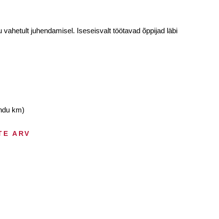
vahetult juhendamisel. Iseseisvalt töötavad õppijad läbi
andu km)
TE ARV