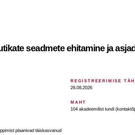
utikate seadmete ehitamine ja asjad
REGISTREERIMISE TÄ
28.08.2026
MAHT
104 akadeemilist tundi (kontaktõ
iõppimist plaanivad täiskasvanud