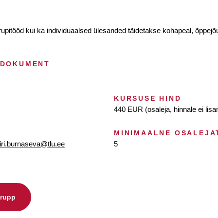
upitööd kui ka individuaalsed ülesanded täidetakse kohapeal, õppejõu 
 DOKUMENT
KURSUSE HIND
440 EUR (osaleja, hinnale ei lis
MINIMAALNE OSALEJA
iri.burnaseva@tlu.ee
5
grupp