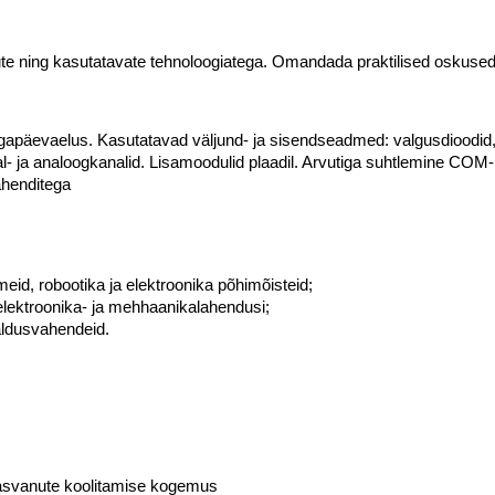
ngute ning kasutatavate tehnoloogiatega. Omandada praktilised oskused
apäevaelus. Kasutatavad väljund- ja sisendseadmed: valgusdioodid, mo
 ja analoogkanalid. Lisamoodulid plaadil. Arvutiga suhtlemine COM-
ahenditega
eid, robootika ja elektroonika põhimõisteid;
elektroonika- ja mehhaanikalahendusi;
haldusvahendeid.
asvanute koolitamise kogemus