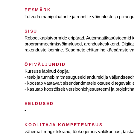
EESMÄRK
Tutvuda manipulaatorite ja robotite võimaluste ja piira
SISU
Robootikaplatvormide eripärad. Automaatikasüsteemid ig
programmeerimisvõimalused, arenduskeskkond. Digitaal-
rakenduste loomine. Seadmete ehitamine käepäraste v
ÕPIVÄLJUNDID
Kursuse läbinud õppija:
- teab ja tunneb mitmesuguseid andureid ja väljundseadm
- koostab vastavalt sisendandmetele otsuseid tegevaid 
- kasutab koostöiselt versiooniohjesüsteemi ja projekti
EELDUSED
-
KOOLITAJA KOMPETENTSUS
vähemalt magistrikraad, töökogemus valdkonnas, täisk