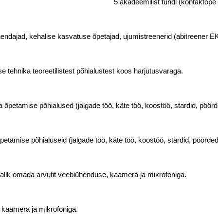
5 akadeemilist tundi (kontaktõpe 
juhendajad, kehalise kasvatuse õpetajad, ujumistreenerid (abitreener
ise tehnika teoreetilistest põhialustest koos harjutusvaraga.
ika õpetamise põhialused (jalgade töö, käte töö, koostöö, stardid, pöö
ka õpetamise põhialuseid (jalgade töö, käte töö, koostöö, stardid, pöör
jalik omada arvutit veebiühenduse, kaamera ja mikrofoniga.
, kaamera ja mikrofoniga.