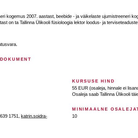
neri kogemus 2007. aastast, beebide - ja väikelaste ujumistreeneri 
ast on ta Tallinna Ülikooli füsioloogia lektor loodus- ja terviseteaduste 
utusvara.
 DOKUMENT
KURSUSE HIND
55 EUR (osaleja, hinnale ei lisa
Osaleja saab Tallinna Ülikooli täi
MINIMAALNE OSALEJA
, 639 1751,
katrin.soidra-
10