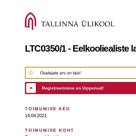
LTC0350/1 - Eelkooliealiste l
Osalejate arv on täis!
Registreerimine on lõppenud!
TOIMUMISE AEG
14.04.2021
TOIMUMISE KOHT