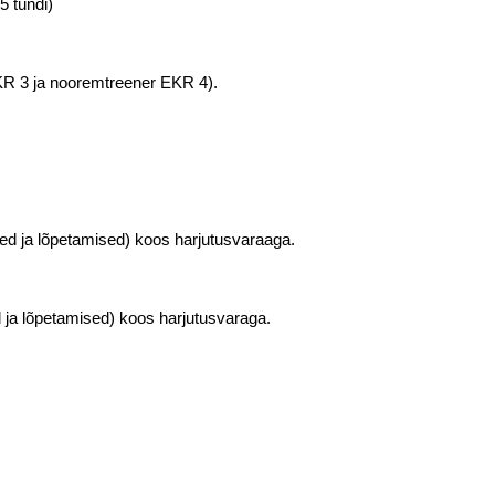
5 tundi)
 EKR 3 ja nooremtreener EKR 4).
rded ja lõpetamised) koos harjutusvaraaga.
ded ja lõpetamised) koos harjutusvaraga.