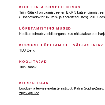
KOOLITAJA KOMPETENTSUS
Triin Rääskil on ujumistreeneri EKR 5 kutse, ujumistree
(Filosoofiadoktor liikumis- ja sporditeadustes). 2019. aast
LÕPETAMISTINGIMUSED
Koolitus toimub veebiloenguna, kus näidatakse ette harj
KURSUSE LÕPETAMISEL VÄLJASTATAV
TLÜ tõend
KOOLITAJAD
Triin Rääsk
KORRALDAJA
Loodus- ja terviseteaduste instituut, Katrin Soidra-Zujev
zujev@tlu.ee