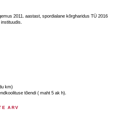
kogemus 2011. aastast, spordialane kõrgharidus TÜ 2016
instituudis.
ndu km)
endkoolituse tõendi ( maht 5 ak h).
TE ARV