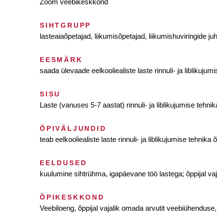
Zoom veebikeskkond
SIHTGRUPP
lasteaiaõpetajad, liikumisõpetajad, liikumishuviringide 
EESMÄRK
saada ülevaade eelkooliealiste laste rinnuli- ja liblikujum
SISU
Laste (vanuses 5-7 aastat) rinnuli- ja liblikujumise tehn
ÕPIVÄLJUNDID
teab eelkooliealiste laste rinnuli- ja liblikujumise tehni
EELDUSED
kuulumine sihtrühma, igapäevane töö lastega; õppijal va
ÕPIKESKKOND
Veebiloeng, õppijal vajalik omada arvutit veebiühenduse