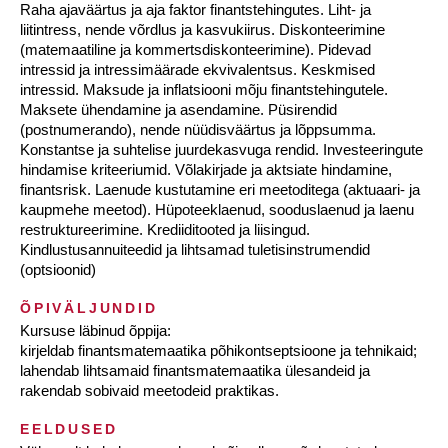
Raha ajaväärtus ja aja faktor finantstehingutes. Liht- ja
liitintress, nende võrdlus ja kasvukiirus. Diskonteerimine
(matemaatiline ja kommertsdiskonteerimine). Pidevad
intressid ja intressimäärade ekvivalentsus. Keskmised
intressid. Maksude ja inflatsiooni mõju finantstehingutele.
Maksete ühendamine ja asendamine. Püsirendid
(postnumerando), nende nüüdisväärtus ja lõppsumma.
Konstantse ja suhtelise juurdekasvuga rendid. Investeeringute
hindamise kriteeriumid. Võlakirjade ja aktsiate hindamine,
finantsrisk. Laenude kustutamine eri meetoditega (aktuaari- ja
kaupmehe meetod). Hüpoteeklaenud, sooduslaenud ja laenu
restruktureerimine. Krediiditooted ja liisingud.
Kindlustusannuiteedid ja lihtsamad tuletisinstrumendid
(optsioonid)
ÕPIVÄLJUNDID
Kursuse läbinud õppija:
kirjeldab finantsmatemaatika põhikontseptsioone ja tehnikaid;
lahendab lihtsamaid finantsmatemaatika ülesandeid ja
rakendab sobivaid meetodeid praktikas.
EELDUSED