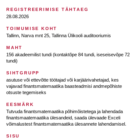
REGISTREERIMISE TÄHTAEG
28.08.2026
TOIMUMISE KOHT
Tallinn, Narva mnt 25, Tallinna Ülikooli auditooriumis
MAHT
156 akadeemilist tundi (kontaktõpe 84 tundi, iseseisevõpe 72
tundi)
SIHTGRUPP
asutuse või ettevõtte töötajad või karjäärivahetajad, kes
vajavad finantsmatemaatika baasteadmisi andmepõhiste
otsuste tegemiseks
EESMÄRK
Tutvuda finantsmatemaatika põhimõistetega ja lahendada
finantsmaatemaatika ülesandeid, saada ülevaade Exceli
võimalustest finantsmatemaatika ülesannete lahendamisel.
SISU