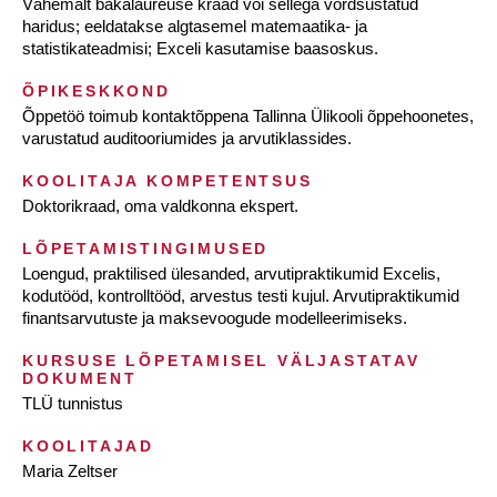
Vähemalt bakalaureuse kraad või sellega võrdsustatud
haridus; eeldatakse algtasemel matemaatika- ja
statistikateadmisi; Exceli kasutamise baasoskus.
ÕPIKESKKOND
Õppetöö toimub kontaktõppena Tallinna Ülikooli õppehoonetes,
varustatud auditooriumides ja arvutiklassides.
KOOLITAJA KOMPETENTSUS
Doktorikraad, oma valdkonna ekspert.
LÕPETAMISTINGIMUSED
Loengud, praktilised ülesanded, arvutipraktikumid Excelis,
kodutööd, kontrolltööd, arvestus testi kujul. Arvutipraktikumid
finantsarvutuste ja maksevoogude modelleerimiseks.
KURSUSE LÕPETAMISEL VÄLJASTATAV
DOKUMENT
TLÜ tunnistus
KOOLITAJAD
Maria Zeltser