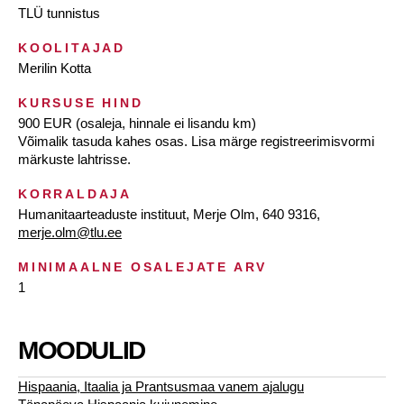
TLÜ tunnistus
KOOLITAJAD
Merilin Kotta
KURSUSE HIND
900 EUR (osaleja, hinnale ei lisandu km)
Võimalik tasuda kahes osas. Lisa märge registreerimisvormi
märkuste lahtrisse.
KORRALDAJA
Humanitaarteaduste instituut, Merje Olm, 640 9316,
merje.olm@tlu.ee
MINIMAALNE OSALEJATE ARV
1
MOODULID
Hispaania, Itaalia ja Prantsusmaa vanem ajalugu