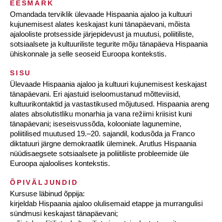
EESMÄRK
Omandada terviklik ülevaade Hispaania ajaloo ja kultuuri
kujunemisest alates keskajast kuni tänapäevani, mõista
ajalooliste protsesside järjepidevust ja muutusi, poliitiliste,
sotsiaalsete ja kultuuriliste tegurite mõju tänapäeva Hispaania
ühiskonnale ja selle seoseid Euroopa kontekstis.
SISU
Ülevaade Hispaania ajaloo ja kultuuri kujunemisest keskajast
tänapäevani. Eri ajastuid iseloomustanud mõtteviisid,
kultuurikontaktid ja vastastikused mõjutused. Hispaania areng
alates absolutistliku monarhia ja vana režiimi kriisist kuni
tänapäevani; iseseisvussõda, kolooniate lagunemine,
poliitilised muutused 19.–20. sajandil, kodusõda ja Franco
diktatuuri järgne demokraatlik üleminek. Arutlus Hispaania
nüüdisaegsete sotsiaalsete ja poliitiliste probleemide üle
Euroopa ajaloolises kontekstis.
ÕPIVÄLJUNDID
Kursuse läbinud õppija:
kirjeldab Hispaania ajaloo olulisemaid etappe ja murrangulisi
sündmusi keskajast tänapäevani;