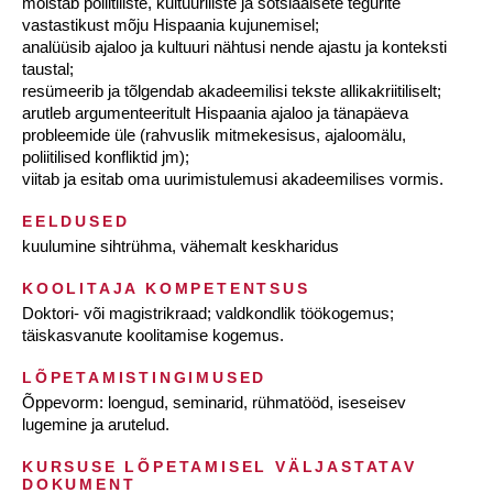
mõistab poliitiliste, kultuuriliste ja sotsiaalsete tegurite
vastastikust mõju Hispaania kujunemisel;
analüüsib ajaloo ja kultuuri nähtusi nende ajastu ja konteksti
taustal;
resümeerib ja tõlgendab akadeemilisi tekste allikakriitiliselt;
arutleb argumenteeritult Hispaania ajaloo ja tänapäeva
probleemide üle (rahvuslik mitmekesisus, ajaloomälu,
poliitilised konfliktid jm);
viitab ja esitab oma uurimistulemusi akadeemilises vormis.
EELDUSED
kuulumine sihtrühma, vähemalt keskharidus
KOOLITAJA KOMPETENTSUS
Doktori- või magistrikraad; valdkondlik töökogemus;
täiskasvanute koolitamise kogemus.
LÕPETAMISTINGIMUSED
Õppevorm: loengud, seminarid, rühmatööd, iseseisev
lugemine ja arutelud.
KURSUSE LÕPETAMISEL VÄLJASTATAV
DOKUMENT