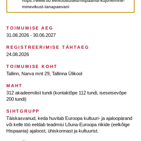
https://www.tlu.ee/koolitused/hispaania-kujunemine-
minevikust-tanapaevani
TOIMUMISE AEG
31.08.2026 - 30.06.2027
REGISTREERIMISE TÄHTAEG
24.08.2026
TOIMUMISE KOHT
Tallinn, Narva mnt 29, Tallinna Ülikool
MAHT
312 akadeemilist tundi (kontaktõpe 112 tundi, iseseisevõpe
200 tundi)
SIHTGRUPP
Täiskasvanud, keda huvitab Euroopa kultuuri- ja ajaloopärand
või kelle töö eeldab teadmisi Lõuna-Euroopa riikide (eelkõige
Hispaania) ajaloost, ühiskonnast ja kultuurist.