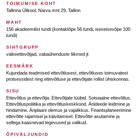
TOIMUMISE KOHT
Tallinna Ülikool, Narva mnt 29, Tallinn
MAHT
156 akadeemilist tundi (kontaktõpe 56 tundi, iseseisevõpe 100
tundi)
SIHTGRUPP
väikeettevõtjad, vabaühenduste liikmed jt
EESMÄRK
Kujundada teadmised ettevõtlusest, ettevõtluses toimuvatest
protsessidest ning ettevõtluse ja ettevõtjate rollist ühiskonnas.
SISU
Ettevõtlus ja ettevõtja. Ettevõtjate tüübid. Sotsiaalne ettevõtlus.
Ettevõtluspoliitika ja ettevõtluskeskkond. Äriideede leidmine ja
hindamine. Äriplaani olemus ja vajalikkus. Finantsplaneerimine
ettevõtte rajamisel ja käivitamisel. Ettevõtte asutamine ja
sellega kaasnevad tegevused ja valikud.
ÕPIVÄLJUNDID