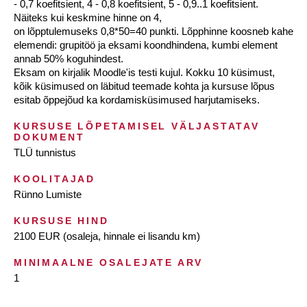
- 0,7 koefitsient, 4 - 0,8 koefitsient, 5 - 0,9..1 koefitsient.
Näiteks kui keskmine hinne on 4,
on lõpptulemuseks 0,8*50=40 punkti. Lõpphinne koosneb kahe
elemendi: grupitöö ja eksami koondhindena, kumbi element
annab 50% koguhindest.
Eksam on kirjalik Moodle'is testi kujul. Kokku 10 küsimust,
kõik küsimused on läbitud teemade kohta ja kursuse lõpus
esitab õppejõud ka kordamisküsimused harjutamiseks.
KURSUSE LÕPETAMISEL VÄLJASTATAV
DOKUMENT
TLÜ tunnistus
KOOLITAJAD
Rünno Lumiste
KURSUSE HIND
2100 EUR (osaleja, hinnale ei lisandu km)
MINIMAALNE OSALEJATE ARV
1