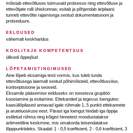
mõistab ettevõtluses toimuvaid protsesse ning ettevõtluse ja
ettevõtjate rolli ühiskonnas; esitab ja põhjendab äriplaani;
tunneb ettevõtte rajamisega seotud dokumentatsiooni ja
protseduure.
EELDUSED
vähemalt keskharidus
KOOLITAJA KOMPETENTSUS
ülikooli õppejõud
LÕPETAMISTINGIMUSED
Aine lõpeb eksamiga testi vormis, kus tuleb tunda
ettevõtlusega laiemalt seotud põhimõisteid, ettevõtlusviise,
kontseptsioone ja seoseid.
Eksamile pääsemise eelduseks on iseseisva grupitöö
koostamine ja esitamine. Ettekanded ja tegevus loengutes:
kaasüliõpilased annavad igale rühmale 1..5 punkti ettekannete
ja aruteluoskuse eest. Pärast iga loengut hindab iga õppija
esitletud rühma ning kõigist hinnetest moodustatakse
aritmeetiline keskmine, mis omakorda teisendatakse
lõpppunktideks. Skaalal: 1 - 0,5 koefitsient, 2 - 0,6 koefitsient, 3