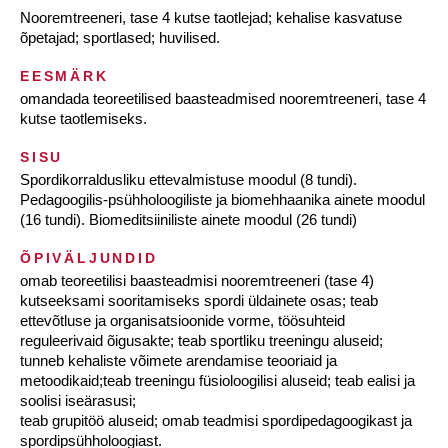
Nooremtreeneri, tase 4 kutse taotlejad; kehalise kasvatuse
õpetajad; sportlased; huvilised.
EESMÄRK
omandada teoreetilised baasteadmised nooremtreeneri, tase 4
kutse taotlemiseks.
SISU
Spordikorraldusliku ettevalmistuse moodul (8 tundi).
Pedagoogilis-psühholoogiliste ja biomehhaanika ainete moodul
(16 tundi). Biomeditsiiniliste ainete moodul (26 tundi)
ÕPIVÄLJUNDID
omab teoreetilisi baasteadmisi nooremtreeneri (tase 4)
kutseeksami sooritamiseks spordi üldainete osas; teab
ettevõtluse ja organisatsioonide vorme, töösuhteid
reguleerivaid õigusakte; teab sportliku treeningu aluseid;
tunneb kehaliste võimete arendamise teooriaid ja
metoodikaid;teab treeningu füsioloogilisi aluseid; teab ealisi ja
soolisi iseärasusi;
teab grupitöö aluseid; omab teadmisi spordipedagoogikast ja
spordipsühholoogiast.