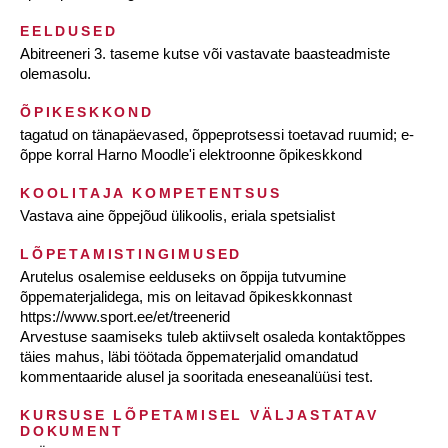
EELDUSED
Abitreeneri 3. taseme kutse või vastavate baasteadmiste
olemasolu.
ÕPIKESKKOND
tagatud on tänapäevased, õppeprotsessi toetavad ruumid; e-
õppe korral Harno Moodle'i elektroonne õpikeskkond
KOOLITAJA KOMPETENTSUS
Vastava aine õppejõud ülikoolis, eriala spetsialist
LÕPETAMISTINGIMUSED
Arutelus osalemise eelduseks on õppija tutvumine
õppematerjalidega, mis on leitavad õpikeskkonnast
https://www.sport.ee/et/treenerid
Arvestuse saamiseks tuleb aktiivselt osaleda kontaktõppes
täies mahus, läbi töötada õppematerjalid omandatud
kommentaaride alusel ja sooritada eneseanalüüsi test.
KURSUSE LÕPETAMISEL VÄLJASTATAV
DOKUMENT