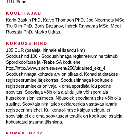
TLÜ tõend
KOOLITAJAD
Karin Baskin PhD, Kaivo Thomson PhD, Joe Noormets MSc,
Tiiu Olm PhD, Boris Bazanov, Indrek Rannama MSc, Meeli
Roosalu PhD, Marko Udras.
KURSUSE HIND
185 EUR (osaleja, hinnale ei lisandu km)
Soodushind 100.- Soodushinnaga registreerumine toimub
Spordikoolituse ja -Teabe SA kodulehel:
http://http://www.sport.ee/event/250/uldained_ekr_4
Soodushinnaga kohtade arv on piiratud. Kohad täidetakse
registreerumise järjekorras. Soodushinnaga koolitusele
registreerumiseks on vajalik oma spordialaliidu poolne
soovitus. Soovitaja võib olla alaliidu juht või spordiala
kutsekomisjoni esimees. Nõusolek soovitamiseks võib olla
suuline. Soovitaja nimi tuleb deklareerida vastavas lahtris
registreerimislehel. Kui kontrollimise käigus selgub, et
soovitaja ei ole oma soovitusest teadlik on koolitusel osaleja
kohustatud tasuma täishinna.
KORRALDAJA