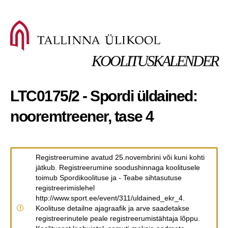
KOOLITUSKALENDER
LTC0175/2 - Spordi üldained:
nooremtreener, tase 4
Registreerumine avatud 25.novembrini või kuni kohti
jätkub. Registreerumine soodushinnaga koolitusele
toimub Spordikoolituse ja - Teabe sihtasutuse
registreerimislehel
http://www.sport.ee/event/311/uldained_ekr_4.
Koolituse detailne ajagraafik ja arve saadetakse
registreerinutele peale registreerumistähtaja lõppu.