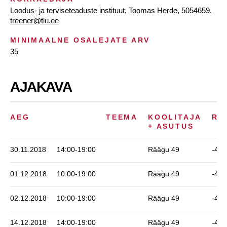
Loodus- ja terviseteaduste instituut, Toomas Herde, 5054659,
treener@tlu.ee
MINIMAALNE OSALEJATE ARV
35
AJAKAVA
AEG
TEEMA
KOOLITAJA
RU
+ ASUTUS
30.11.2018
14:00-19:00
Räägu 49
-406
01.12.2018
10:00-19:00
Räägu 49
-406
02.12.2018
10:00-19:00
Räägu 49
-406
14.12.2018
14:00-19:00
Räägu 49
-406