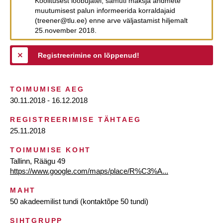
Koolitusest loobujatel, samuti maksja andmete
muutumisest palun informeerida korraldajaid
(treener@tlu.ee) enne arve väljastamist hiljemalt
25.november 2018.
Registreerimine on lõppenud!
TOIMUMISE AEG
30.11.2018 - 16.12.2018
REGISTREERIMISE TÄHTAEG
25.11.2018
TOIMUMISE KOHT
Tallinn, Räägu 49
https://www.google.com/maps/place/R%C3%A...
MAHT
50 akadeemilist tundi (kontaktõpe 50 tundi)
SIHTGRUPP