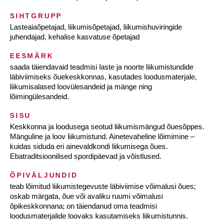
SIHTGRUPP
Lasteaiaõpetajad, liikumisõpetajad, liikumishuviringide
juhendajad, kehalise kasvatuse õpetajad
EESMÄRK
saada täiendavaid teadmisi laste ja noorte liikumistundide
läbiviimiseks õuekeskkonnas, kasutades loodusmaterjale,
liikumisalased loovülesandeid ja mänge ning
lõimingülesandeid.
SISU
Keskkonna ja loodusega seotud liikumismängud õuesõppes.
Mänguline ja loov liikumistund. Ainetevaheline lõimimine –
kuidas siduda eri ainevaldkondi liikumisega õues.
Ebatraditsioonilised spordipäevad ja võistlused.
ÕPIVÄLJUNDID
teab lõimitud liikumistegevuste läbiviimise võimalusi õues;
oskab märgata, õue või avaliku ruumi võimalusi
õpikeskkonnana; on täiendanud oma teadmisi
loodusmaterjalide loovaks kasutamiseks liikumistunnis.