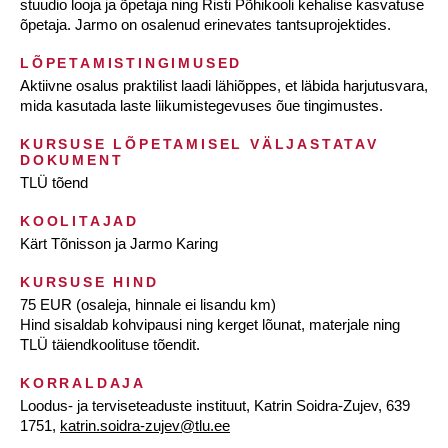
stuudio looja ja õpetaja ning Risti Põhikooli kehalise kasvatuse
õpetaja. Jarmo on osalenud erinevates tantsuprojektides.
LÕPETAMISTINGIMUSED
Aktiivne osalus praktilist laadi lähiõppes, et läbida harjutusvara,
mida kasutada laste liikumistegevuses õue tingimustes.
KURSUSE LÕPETAMISEL VÄLJASTATAV
DOKUMENT
TLÜ tõend
KOOLITAJAD
Kärt Tõnisson ja Jarmo Karing
KURSUSE HIND
75 EUR (osaleja, hinnale ei lisandu km)
Hind sisaldab kohvipausi ning kerget lõunat, materjale ning
TLÜ täiendkoolituse tõendit.
KORRALDAJA
Loodus- ja terviseteaduste instituut, Katrin Soidra-Zujev, 639
1751,
katrin.soidra-zujev@tlu.ee