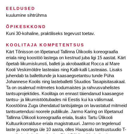
EELDUSED
kuulumine sihtrühma
ÕPIKESKKOND
Kuni 30-kohaline, praktiliseks tegevust toetav.
KOOLITAJA KOMPETENTSUS
Kärt Tõnisson on lõpetanud Tallinna Ülikoolis koreograafia
eriala ning koostöö lastega on kestnud juba ligi 15 aastat. Kärt
õpetab liikumiskunsti, balleti ja akrobaatikat Rocca al Mare
Kooli Veskimöldre lasteaias ning Kalli-kalli Lasteaias. Lisaks
juhendab ta balletitunde ja kaasaegsetantsu tunde Püha
Johannese Koolis ning lasteballetti Stuudios Tasapisitasakaal.
Ta on osalenud mitmetes kodumaistes ja rahvusvahelistes
tantsuprojektides. Koolitaja on ennast täiendanud kaasaegse
tantsu- ja liikumistöötubades nii Eestis kui ka välismaal.
Koostööna Zuga ühendatud tantsijatega on lavastatud mitmeid
tantsuetendusi noorele publikule. Jarmo Karing on lõpetanud
Tallinna Ülikooli koreograafia eriala, lisaks Tartu Ülikooli
Kultuurikorralduse eriala magistratuuri. Jarmo on tegelenud
laste ja noortega üle 10 aasta, olles Haapsalu tantsustuudio T-