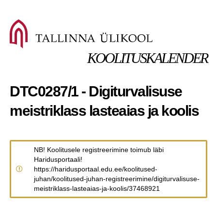
KOOLITUSKALENDER
DTC0287/1 - Digiturvalisuse
meistriklass lasteaias ja koolis
NB! Koolitusele registreerimine toimub läbi
Haridusportaali!
https://haridusportaal.edu.ee/koolitused-
juhan/koolitused-juhan-registreerimine/digiturvalisuse-
meistriklass-lasteaias-ja-koolis/37468921