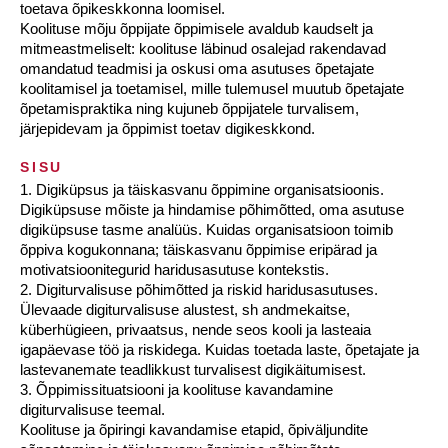
toetava õpikeskkonna loomisel.
Koolituse mõju õppijate õppimisele avaldub kaudselt ja
mitmeastmeliselt: koolituse läbinud osalejad rakendavad
omandatud teadmisi ja oskusi oma asutuses õpetajate
koolitamisel ja toetamisel, mille tulemusel muutub õpetajate
õpetamispraktika ning kujuneb õppijatele turvalisem,
järjepidevam ja õppimist toetav digikeskkond.
SISU
1. Digiküpsus ja täiskasvanu õppimine organisatsioonis.
Digiküpsuse mõiste ja hindamise põhimõtted, oma asutuse
digiküpsuse tasme analüüs. Kuidas organisatsioon toimib
õppiva kogukonnana; täiskasvanu õppimise eripärad ja
motivatsioonitegurid haridusasutuse kontekstis.
2. Digiturvalisuse põhimõtted ja riskid haridusasutuses.
Ülevaade digiturvalisuse alustest, sh andmekaitse,
küberhügieen, privaatsus, nende seos kooli ja lasteaia
igapäevase töö ja riskidega. Kuidas toetada laste, õpetajate ja
lastevanemate teadlikkust turvalisest digikäitumisest.
3. Õppimissituatsiooni ja koolituse kavandamine
digiturvalisuse teemal.
Koolituse ja õpiringi kavandamise etapid, õpiväljundite