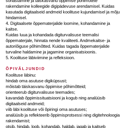
sõnastamine ja täiskasvanu õppimise põhimõtete
rakendamine kolleegide digipädevuse arendamisel. Kuidas
kasutada digitaalseid andmeid koolituse kujundamisel ja mõju
hindamisel.
4. Digitaalsete õppematerjalide loomine, kohandamine ja
kaitse.
Kuidas luua ja kohandada digiturvalisuse teemalisi
õppematerjale, hinnata nende kvaliteeti. Andmekaitse- ja
autoriõiguse põhimõtted. Kuidas tagada õppematerjalide
turvaline haldamine ja jagamine organisatsioonis.
5. Koolituse läbiviimine ja refleksioon.
ÕPIVÄLJUNDID
Koolituse läbinu:
hindab oma asutuse digiküpsust;
mõistab täiskasvanu õppimise põhimõtteid;
orienteerub digiturvalisuse teemades;
kavandab õppimissituatsiooni ja kogub ning analüüsib
digitaalseid andmeid;
viib läbi koolituse või õpiringi oma asutuses;
analüüsib ja reflekteerib õppimisprotsessi ning digitehnoloogia
rakendamist;
otsib, hindab, loob, kohandab, haldab, jagab ja kaitseb