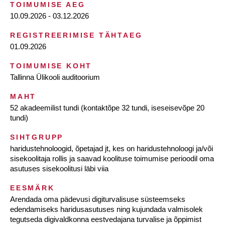
TOIMUMISE AEG
10.09.2026 - 03.12.2026
REGISTREERIMISE TÄHTAEG
01.09.2026
TOIMUMISE KOHT
Tallinna Ülikooli auditoorium
MAHT
52 akadeemilist tundi (kontaktõpe 32 tundi, iseseisevõpe 20
tundi)
SIHTGRUPP
haridustehnoloogid, õpetajad jt, kes on haridustehnoloogi ja/või
sisekoolitaja rollis ja saavad koolituse toimumise perioodil oma
asutuses sisekoolitusi läbi viia
EESMÄRK
Arendada oma pädevusi digiturvalisuse süsteemseks
edendamiseks haridusasutuses ning kujundada valmisolek
tegutseda digivaldkonna eestvedajana turvalise ja õppimist