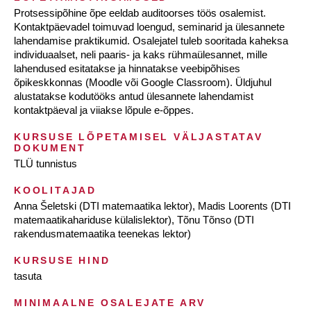
Protsessipõhine õpe eeldab auditoorses töös osalemist.
Kontaktpäevadel toimuvad loengud, seminarid ja ülesannete
lahendamise praktikumid. Osalejatel tuleb sooritada kaheksa
individuaalset, neli paaris- ja kaks rühmaülesannet, mille
lahendused esitatakse ja hinnatakse veebipõhises
õpikeskkonnas (Moodle või Google Classroom). Üldjuhul
alustatakse kodutööks antud ülesannete lahendamist
kontaktpäeval ja viiakse lõpule e-õppes.
KURSUSE LÕPETAMISEL VÄLJASTATAV
DOKUMENT
TLÜ tunnistus
KOOLITAJAD
Anna Šeletski (DTI matemaatika lektor), Madis Loorents (DTI
matemaatikahariduse külalislektor), Tõnu Tõnso (DTI
rakendusmatemaatika teenekas lektor)
KURSUSE HIND
tasuta
MINIMAALNE OSALEJATE ARV