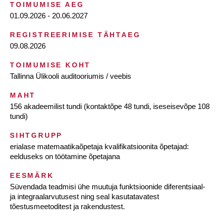
TOIMUMISE AEG
01.09.2026 - 20.06.2027
REGISTREERIMISE TÄHTAEG
09.08.2026
TOIMUMISE KOHT
Tallinna Ülikooli auditooriumis / veebis
MAHT
156 akadeemilist tundi (kontaktõpe 48 tundi, iseseisevõpe 108
tundi)
SIHTGRUPP
erialase matemaatikaõpetaja kvalifikatsioonita õpetajad:
eelduseks on töötamine õpetajana
EESMÄRK
Süvendada teadmisi ühe muutuja funktsioonide diferentsiaal-
ja integraalarvutusest ning seal kasutatavatest
tõestusmeetoditest ja rakendustest.