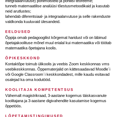
integraalarvutuse) põhimõisteid ja põhilisi teoreeme;
tunneb matemaatilise analüüsi tõestusmetoodikaid ja kasutab
neid arutlustes;
lahendab diferentsiaal- ja integraalarvutuse ja selle rakenduste
valdkonda kuuluvaid ülesandeid.
EELDUSED
Õppija omab pedagoogilist kõrgemat haridust või on läbinud
õpetajakoolituse mõnel muul erialal kui matemaatika või töötab
matemaatika õpetajana koolis.
ÕPIKESKKOND
Kontaktõpe toimub ülikoolis ja veebis Zoom keskkonnas vms
veebikeskkonnas. Õppematerjalid on kättesaadavad Moodle´i
või Google Classroom´i keskkondadest, mille kaudu esitavad
osalejad ka oma kodutööd.
KOOLITAJA KOMPETENTSUS
Vähemalt magistrikraad, 3-aastane kogemus täiskasvanute
koolitajana ja 3-aastane digivahendite kasutamise kogemus
õppetöös.
LÕPETAMISTINGIMUSED