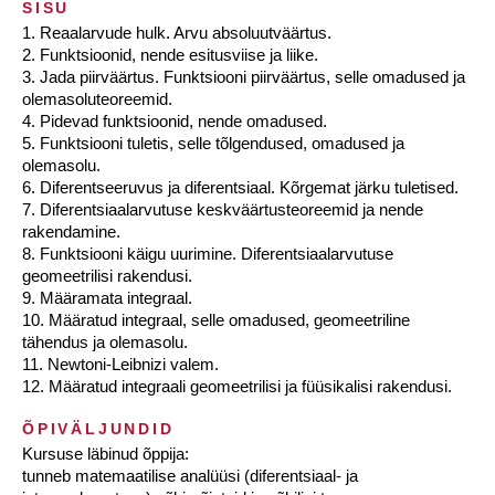
SISU
1. Reaalarvude hulk. Arvu absoluutväärtus.
2. Funktsioonid, nende esitusviise ja liike.
3. Jada piirväärtus. Funktsiooni piirväärtus, selle omadused ja
olemasoluteoreemid.
4. Pidevad funktsioonid, nende omadused.
5. Funktsiooni tuletis, selle tõlgendused, omadused ja
olemasolu.
6. Diferentseeruvus ja diferentsiaal. Kõrgemat järku tuletised.
7. Diferentsiaalarvutuse keskväärtusteoreemid ja nende
rakendamine.
8. Funktsiooni käigu uurimine. Diferentsiaalarvutuse
geomeetrilisi rakendusi.
9. Määramata integraal.
10. Määratud integraal, selle omadused, geomeetriline
tähendus ja olemasolu.
11. Newtoni-Leibnizi valem.
12. Määratud integraali geomeetrilisi ja füüsikalisi rakendusi.
ÕPIVÄLJUNDID
Kursuse läbinud õppija:
tunneb matemaatilise analüüsi (diferentsiaal- ja