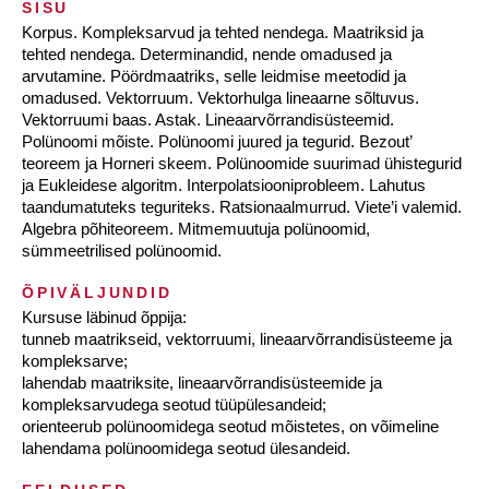
SISU
Korpus. Kompleksarvud ja tehted nendega. Maatriksid ja
tehted nendega. Determinandid, nende omadused ja
arvutamine. Pöördmaatriks, selle leidmise meetodid ja
omadused. Vektorruum. Vektorhulga lineaarne sõltuvus.
Vektorruumi baas. Astak. Lineaarvõrrandisüsteemid.
Polünoomi mõiste. Polünoomi juured ja tegurid. Bezout’
teoreem ja Horneri skeem. Polünoomide suurimad ühistegurid
ja Eukleidese algoritm. Interpolatsiooniprobleem. Lahutus
taandumatuteks teguriteks. Ratsionaalmurrud. Viete’i valemid.
Algebra põhiteoreem. Mitmemuutuja polünoomid,
sümmeetrilised polünoomid.
ÕPIVÄLJUNDID
Kursuse läbinud õppija:
tunneb maatrikseid, vektorruumi, lineaarvõrrandisüsteeme ja
kompleksarve;
lahendab maatriksite, lineaarvõrrandisüsteemide ja
kompleksarvudega seotud tüüpülesandeid;
orienteerub polünoomidega seotud mõistetes, on võimeline
lahendama polünoomidega seotud ülesandeid.