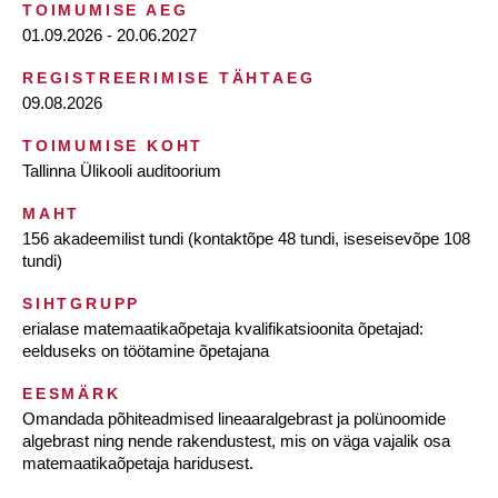
TOIMUMISE AEG
01.09.2026 - 20.06.2027
REGISTREERIMISE TÄHTAEG
09.08.2026
TOIMUMISE KOHT
Tallinna Ülikooli auditoorium
MAHT
156 akadeemilist tundi (kontaktõpe 48 tundi, iseseisevõpe 108
tundi)
SIHTGRUPP
erialase matemaatikaõpetaja kvalifikatsioonita õpetajad:
eelduseks on töötamine õpetajana
EESMÄRK
Omandada põhiteadmised lineaaralgebrast ja polünoomide
algebrast ning nende rakendustest, mis on väga vajalik osa
matemaatikaõpetaja haridusest.