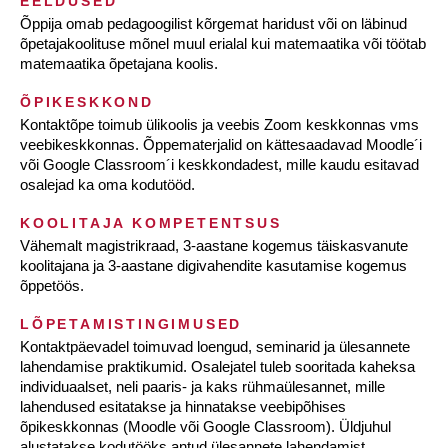
EELDUSED
Õppija omab pedagoogilist kõrgemat haridust või on läbinud
õpetajakoolituse mõnel muul erialal kui matemaatika või töötab
matemaatika õpetajana koolis.
ÕPIKESKKOND
Kontaktõpe toimub ülikoolis ja veebis Zoom keskkonnas vms
veebikeskkonnas. Õppematerjalid on kättesaadavad Moodle´i
või Google Classroom´i keskkondadest, mille kaudu esitavad
osalejad ka oma kodutööd.
KOOLITAJA KOMPETENTSUS
Vähemalt magistrikraad, 3-aastane kogemus täiskasvanute
koolitajana ja 3-aastane digivahendite kasutamise kogemus
õppetöös.
LÕPETAMISTINGIMUSED
Kontaktpäevadel toimuvad loengud, seminarid ja ülesannete
lahendamise praktikumid. Osalejatel tuleb sooritada kaheksa
individuaalset, neli paaris- ja kaks rühmaülesannet, mille
lahendused esitatakse ja hinnatakse veebipõhises
õpikeskkonnas (Moodle või Google Classroom). Üldjuhul
alustatakse kodutööks antud ülesannete lahendamist