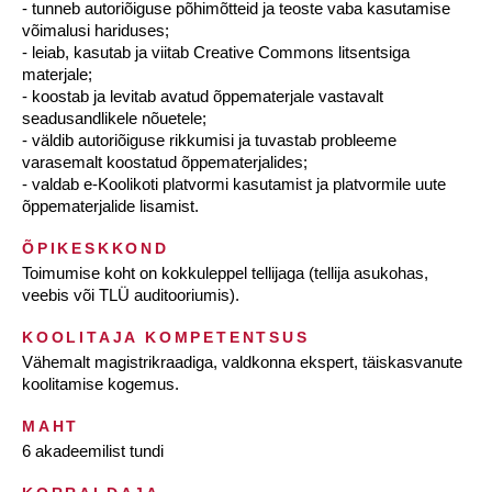
- tunneb autoriõiguse põhimõtteid ja teoste vaba kasutamise
võimalusi hariduses;
- leiab, kasutab ja viitab Creative Commons litsentsiga
materjale;
- koostab ja levitab avatud õppematerjale vastavalt
seadusandlikele nõuetele;
- väldib autoriõiguse rikkumisi ja tuvastab probleeme
varasemalt koostatud õppematerjalides;
- valdab e-Koolikoti platvormi kasutamist ja platvormile uute
õppematerjalide lisamist.
ÕPIKESKKOND
Toimumise koht on kokkuleppel tellijaga (tellija asukohas,
veebis või TLÜ auditooriumis).
KOOLITAJA KOMPETENTSUS
Vähemalt magistrikraadiga, valdkonna ekspert, täiskasvanute
koolitamise kogemus.
MAHT
6 akadeemilist tundi