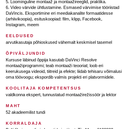
5. Loominguline montaaž ja montaažireeglid, praktika.
6. Video värvide ühtlustamine. Esmased värvimise tööriistad
DaVincis. Eksportimine eri meediakanalite formaatidesse
(arhiivikoopia), esituskoopiad: film, klipp, Facebook,
Instagram, meem
EELDUSED
arvutikasutaja põhioskused vähemalt keskmisel tasemel
ÕPIVÄLJUNDID
Kursuse läbinud õppija kasutab DaVinci Resolve
montaažiprogrammi; teab montaaži teooriat; loob eri
keerukusega videoid, tiitreid ja efekte; liidab tehisaru võimalusi
oma töövoogu; ekspordib valmis projekti eri platvormidele.
KOOLITAJA KOMPETENTSUS
valdkonna ekspert, tunnustatud montaažirežissöör ja lektor
MAHT
52 akadeemilist tundi
KORRALDAJA