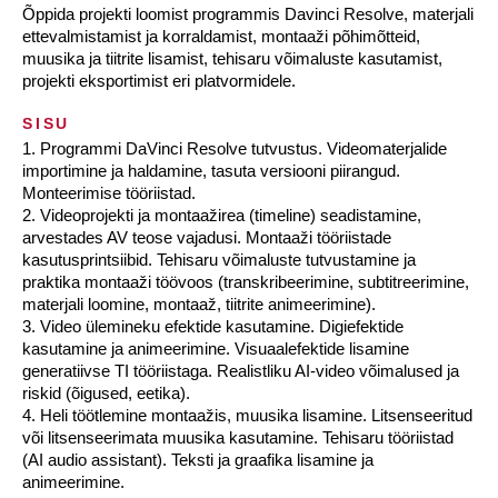
Õppida projekti loomist programmis Davinci Resolve, materjali
ettevalmistamist ja korraldamist, montaaži põhimõtteid,
muusika ja tiitrite lisamist, tehisaru võimaluste kasutamist,
projekti eksportimist eri platvormidele.
SISU
1. Programmi DaVinci Resolve tutvustus. Videomaterjalide
importimine ja haldamine, tasuta versiooni piirangud.
Monteerimise tööriistad.
2. Videoprojekti ja montaažirea (timeline) seadistamine,
arvestades AV teose vajadusi. Montaaži tööriistade
kasutusprintsiibid. Tehisaru võimaluste tutvustamine ja
praktika montaaži töövoos (transkribeerimine, subtitreerimine,
materjali loomine, montaaž, tiitrite animeerimine).
3. Video ülemineku efektide kasutamine. Digiefektide
kasutamine ja animeerimine. Visuaalefektide lisamine
generatiivse TI tööriistaga. Realistliku AI-video võimalused ja
riskid (õigused, eetika).
4. Heli töötlemine montaažis, muusika lisamine. Litsenseeritud
või litsenseerimata muusika kasutamine. Tehisaru tööriistad
(AI audio assistant). Teksti ja graafika lisamine ja
animeerimine.