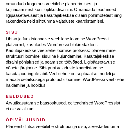
omandada kogemus veebilehe planeerimisest ja
kujundamisest kuni lõpliku disainini. Omandada teadmised
ligipääsetavusest ja kasutajakeskse disaini põhimõtetest ning
rakendada neid sihtrühma vajaduste kaardistamisel.
SISU
Lihtsa ja funktsionaalse veebilehe loomine WordPressi
platvormil, kasutades Wordpressi blokiredaktorit.
Kasutajakeskse veebilehe loomise protsess: planeerimine,
struktuuri loomine, sisuline kujundamine. Kasutajakeskse
disaini põhialused ja peamised töövõtted. Ligipääsetavuse
nõuete järgimine. Sihtgrupi vajaduste kaardistamine
kasutajauuringute abil. Veebilehe kontseptuaalse mudeli ja
madala detailsusega prototüübi loomine. WordPressi veebilehe
haldamine ja hooldus
EELDUSED
Arvutikasutamise baasoskused, eelteadmised WordPressist
ei ole vajalikud
ÕPIVÄLJUNDID
Planeerib lihtsa veebilehe struktuuri ja sisu, arvestades oma