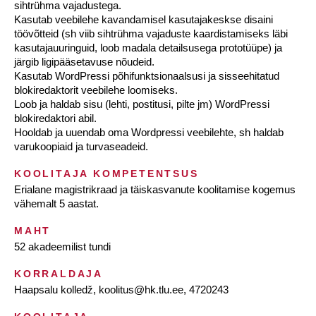
sihtrühma vajadustega.
Kasutab veebilehe kavandamisel kasutajakeskse disaini
töövõtteid (sh viib sihtrühma vajaduste kaardistamiseks läbi
kasutajauuringuid, loob madala detailsusega prototüüpe) ja
järgib ligipääsetavuse nõudeid.
Kasutab WordPressi põhifunktsionaalsusi ja sisseehitatud
blokiredaktorit veebilehe loomiseks.
Loob ja haldab sisu (lehti, postitusi, pilte jm) WordPressi
blokiredaktori abil.
Hooldab ja uuendab oma Wordpressi veebilehte, sh haldab
varukoopiaid ja turvaseadeid.
KOOLITAJA KOMPETENTSUS
Erialane magistrikraad ja täiskasvanute koolitamise kogemus
vähemalt 5 aastat.
MAHT
52 akadeemilist tundi
KORRALDAJA
Haapsalu kolledž, koolitus@hk.tlu.ee, 4720243