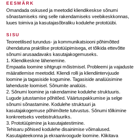
EESMÄRK
Omandada oskused ja meetodid kliendikeskse sõnumi
sõnastamiseks ning selle rakendamiseks veebikeskkonnas,
luues toimiva ja kasutajasõbraliku kodulehe prototüübi.
SISU
Teoreetilised turundus- ja kommunikatsiooni põhimõtted
ühendatuna praktilise prototüüpimisega, et tõlkida ettevõtte
sõnumi arusaadavaks kasutajakogemuseks.
1. Kliendikeskne lähenemine.
Empaatia loomine sihtgrupi mõistmisel. Probleemi ja vajaduste
määratlemise meetodid. Kliendi rolli ja kliendiintervjuude
loomine ja tagasiside kogumine. Tagasiside analüüsimine
lahenduste loomisel. Sõnumite analüüs.
2. Sõnumi loomine ja rakendamine kodulehe struktuuris.
Lugude jutustamise põhitõed. Väärtuspakkumise ja selge
sõnumi sõnastamine. Kodulehe struktuuri ja
kasutajakogemuse põhimõtete tutvustus. Sõnumi tõlkimine
konkreetseks veebistruktuuriks.
3. Prototüüpimine ja kasutajatestimine.
Tehisaru põhised kodulehe disainimise võimalused.
Kasutajateekonna ja ekraanivoogude loomine. Klikitava