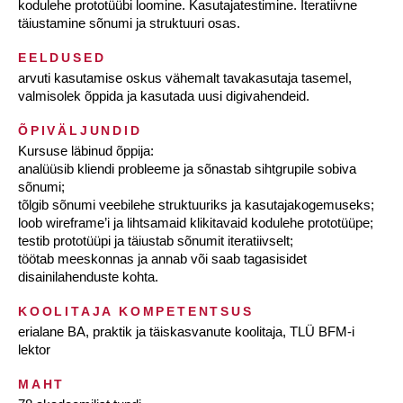
kodulehe prototüübi loomine. Kasutajatestimine. Iteratiivne
täiustamine sõnumi ja struktuuri osas.
EELDUSED
arvuti kasutamise oskus vähemalt tavakasutaja tasemel,
valmisolek õppida ja kasutada uusi digivahendeid.
ÕPIVÄLJUNDID
Kursuse läbinud õppija:
analüüsib kliendi probleeme ja sõnastab sihtgrupile sobiva
sõnumi;
tõlgib sõnumi veebilehe struktuuriks ja kasutajakogemuseks;
loob wireframe’i ja lihtsamaid klikitavaid kodulehe prototüüpe;
testib prototüüpi ja täiustab sõnumit iteratiivselt;
töötab meeskonnas ja annab või saab tagasisidet
disainilahenduste kohta.
KOOLITAJA KOMPETENTSUS
erialane BA, praktik ja täiskasvanute koolitaja, TLÜ BFM-i
lektor
MAHT