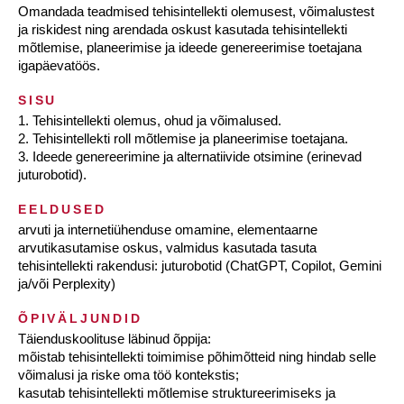
Omandada teadmised tehisintellekti olemusest, võimalustest
ja riskidest ning arendada oskust kasutada tehisintellekti
mõtlemise, planeerimise ja ideede genereerimise toetajana
igapäevatöös.
SISU
1. Tehisintellekti olemus, ohud ja võimalused.
2. Tehisintellekti roll mõtlemise ja planeerimise toetajana.
3. Ideede genereerimine ja alternatiivide otsimine (erinevad
juturobotid).
EELDUSED
arvuti ja internetiühenduse omamine, elementaarne
arvutikasutamise oskus, valmidus kasutada tasuta
tehisintellekti rakendusi: juturobotid (ChatGPT, Copilot, Gemini
ja/või Perplexity)
ÕPIVÄLJUNDID
Täienduskoolituse läbinud õppija:
mõistab tehisintellekti toimimise põhimõtteid ning hindab selle
võimalusi ja riske oma töö kontekstis;
kasutab tehisintellekti mõtlemise struktureerimiseks ja