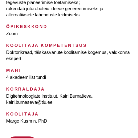
tegevuste planeerimise toetamiseks;
rakendab juturoboteid ideede genereerimiseks ja
alternatiivsete lahenduste leidmiseks.
ÕPIKESKKOND
Zoom
KOOLITAJA KOMPETENTSUS
Doktorikraad, täiskasvanute koolitamise kogemus, valdkonna
ekspert
MAHT
4 akadeemilist tundi
KORRALDAJA
Digitehnoloogiate instituut, Kairi Burnaševa,
kairi.burnaseva@tlu.ee
KOOLITAJA
Marge Kusmin, PhD