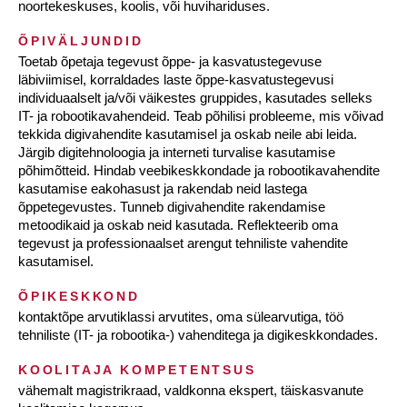
noortekeskuses, koolis, või huvihariduses.
ÕPIVÄLJUNDID
Toetab õpetaja tegevust õppe- ja kasvatustegevuse
läbiviimisel, korraldades laste õppe-kasvatustegevusi
individuaalselt ja/või väikestes gruppides, kasutades selleks
IT- ja robootikavahendeid. Teab põhilisi probleeme, mis võivad
tekkida digivahendite kasutamisel ja oskab neile abi leida.
Järgib digitehnoloogia ja interneti turvalise kasutamise
põhimõtteid. Hindab veebikeskkondade ja robootikavahendite
kasutamise eakohasust ja rakendab neid lastega
õppetegevustes. Tunneb digivahendite rakendamise
metoodikaid ja oskab neid kasutada. Reflekteerib oma
tegevust ja professionaalset arengut tehniliste vahendite
kasutamisel.
ÕPIKESKKOND
kontaktõpe arvutiklassi arvutites, oma sülearvutiga, töö
tehniliste (IT- ja robootika-) vahenditega ja digikeskkondades.
KOOLITAJA KOMPETENTSUS
vähemalt magistrikraad, valdkonna ekspert, täiskasvanute