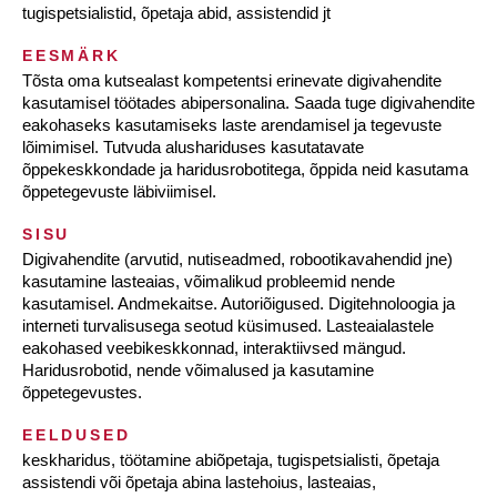
tugispetsialistid, õpetaja abid, assistendid jt
EESMÄRK
Tõsta oma kutsealast kompetentsi erinevate digivahendite
kasutamisel töötades abipersonalina. Saada tuge digivahendite
eakohaseks kasutamiseks laste arendamisel ja tegevuste
lõimimisel. Tutvuda alushariduses kasutatavate
õppekeskkondade ja haridusrobotitega, õppida neid kasutama
õppetegevuste läbiviimisel.
SISU
Digivahendite (arvutid, nutiseadmed, robootikavahendid jne)
kasutamine lasteaias, võimalikud probleemid nende
kasutamisel. Andmekaitse. Autoriõigused. Digitehnoloogia ja
interneti turvalisusega seotud küsimused. Lasteaialastele
eakohased veebikeskkonnad, interaktiivsed mängud.
Haridusrobotid, nende võimalused ja kasutamine
õppetegevustes.
EELDUSED
keskharidus, töötamine abiõpetaja, tugispetsialisti, õpetaja
assistendi või õpetaja abina lastehoius, lasteaias,