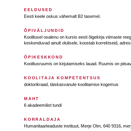
EELDUSED
Eesti keele oskus vähemalt B2 tasemel.
ÕPIVÄLJUNDID
Koolitusel osalenu on kursis eesti õigekirja viimaste re
keskenduvad ainult olulisele, koostab korrektseid, adress
ÕPIKESKKOND
Koolitusruumis on kirjutamiseks lauad. Ruumis on piisava
KOOLITAJA KOMPETENTSUS
doktorikraad, täiskasvanute koolitamise kogemus
MAHT
6 akadeemilist tundi
KORRALDAJA
Humanitaarteaduste instituut, Merje Olm, 640 9316, mer