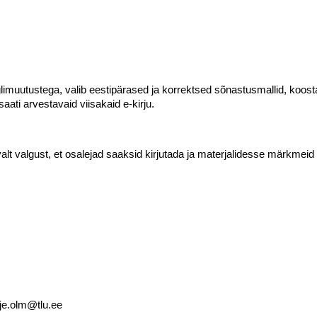
eglimuutustega, valib eestipärased ja korrektsed sõnastusmallid, koost
aati arvestavaid viisakaid e-kirju.
lt valgust, et osalejad saaksid kirjutada ja materjalidesse märkmeid
je.olm@tlu.ee