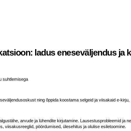
atsioon: ladus eneseväljendus ja k
ku suhtlemisega
seväljendusoskust ning õppida koostama selgeid ja viisakaid e-kirju,
e algustähe, arvude ja lühendite kirjutamine. Lausestusprobleemid ja n
, viisakusreeglid, pöördumised, ülesehitus ja olulise esiletoomine.