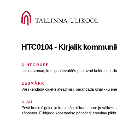
HTC0104 - Kirjalik kommunik
SIHTGRUPP
täiskasvanud, kes igapäevatöös puutuvad kokku kirjali
EESMÄRK
Värskendada õigekirjateadmisi, parandada kirjalikku ene
SISU
Eesti keele õigekiri ja keelenõu allikad, suure ja väikes
sõnastus. E-kirjade koostamise põhitõed: soovitav pikkus