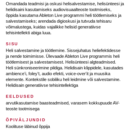
Omandada teadmisi ja oskusi helisalvestamise, helisünteesi ja
helidisaini kasutamiseks audiovisuaalteoste tootmiseks,
õppida kasutama Ableton Live programmi heli töötlemiseks ja
salvestamiseks; arendada digioskusi ja tutvuda tehisaru
võimalustega, kuidas vajalikke helisid generatiivse
tehisintellekti abiga luua.
SISU
Heli salvestamine ja töötlemine. Sissejuhatus heliefektidesse
ja nende toimimisse. Ülevaade Ableton Live programmis heli
töötlemisest ja salvestamisest. Helisünteesi algteadmised.
Heli sünkroniseerimine pildiga. Helidisain klippidele, kasutades
ambience'i, foley't, audio efekti, voice-over'it ja muusika
elemente. Kontekstile sobiliku heli leidmine või salvestamine.
Helidisain generatiivse tehisintellektiga
EELDUSED
arvutikasutamise baasteadmised, varasem kokkupuude AV-
teoste tootmisega
ÕPIVÄLJUNDID
Koolituse läbinud õppija