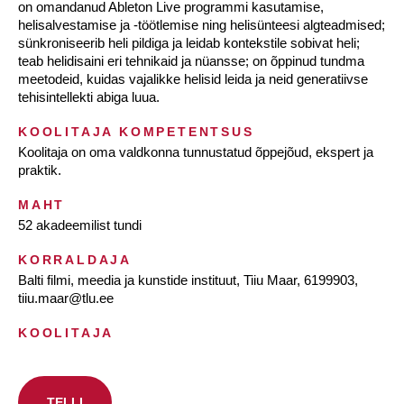
on omandanud Ableton Live programmi kasutamise,
helisalvestamise ja -töötlemise ning helisünteesi algteadmised;
sünkroniseerib heli pildiga ja leidab kontekstile sobivat heli;
teab helidisaini eri tehnikaid ja nüansse; on õppinud tundma
meetodeid, kuidas vajalikke helisid leida ja neid generatiivse
tehisintellekti abiga luua.
KOOLITAJA KOMPETENTSUS
Koolitaja on oma valdkonna tunnustatud õppejõud, ekspert ja
praktik.
MAHT
52 akadeemilist tundi
KORRALDAJA
Balti filmi, meedia ja kunstide instituut, Tiiu Maar, 6199903,
tiiu.maar@tlu.ee
KOOLITAJA
TELLI