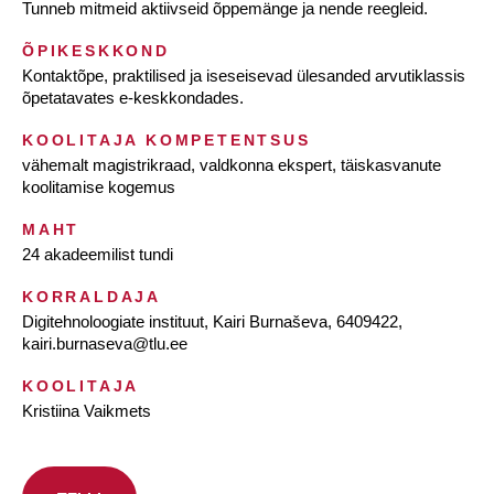
Tunneb mitmeid aktiivseid õppemänge ja nende reegleid.
ÕPIKESKKOND
Kontaktõpe, praktilised ja iseseisevad ülesanded arvutiklassis
õpetatavates e-keskkondades.
KOOLITAJA KOMPETENTSUS
vähemalt magistrikraad, valdkonna ekspert, täiskasvanute
koolitamise kogemus
MAHT
24 akadeemilist tundi
KORRALDAJA
Digitehnoloogiate instituut, Kairi Burnaševa, 6409422,
kairi.burnaseva@tlu.ee
KOOLITAJA
Kristiina Vaikmets