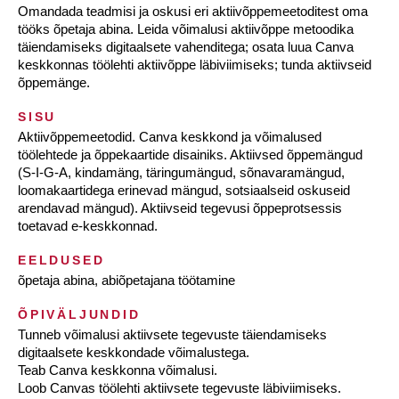
Omandada teadmisi ja oskusi eri aktiivõppemeetoditest oma
tööks õpetaja abina. Leida võimalusi aktiivõppe metoodika
täiendamiseks digitaalsete vahenditega; osata luua Canva
keskkonnas töölehti aktiivõppe läbiviimiseks; tunda aktiivseid
õppemänge.
SISU
Aktiivõppemeetodid. Canva keskkond ja võimalused
töölehtede ja õppekaartide disainiks. Aktiivsed õppemängud
(S-I-G-A, kindamäng, täringumängud, sõnavaramängud,
loomakaartidega erinevad mängud, sotsiaalseid oskuseid
arendavad mängud). Aktiivseid tegevusi õppeprotsessis
toetavad e-keskkonnad.
EELDUSED
õpetaja abina, abiõpetajana töötamine
ÕPIVÄLJUNDID
Tunneb võimalusi aktiivsete tegevuste täiendamiseks
digitaalsete keskkondade võimalustega.
Teab Canva keskkonna võimalusi.
Loob Canvas töölehti aktiivsete tegevuste läbiviimiseks.