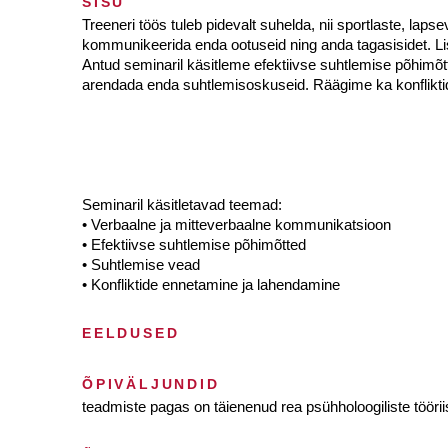
SISU
Treeneri töös tuleb pidevalt suhelda, nii sportlaste, la
kommunikeerida enda ootuseid ning anda tagasisidet. Lis
Antud seminaril käsitleme efektiivse suhtlemise põhimõtt
arendada enda suhtlemisoskuseid. Räägime ka konflikti
Seminaril käsitletavad teemad:
• Verbaalne ja mitteverbaalne kommunikatsioon
• Efektiivse suhtlemise põhimõtted
• Suhtlemise vead
• Konfliktide ennetamine ja lahendamine
EELDUSED
ÕPIVÄLJUNDID
teadmiste pagas on täienenud rea psühholoogiliste töörii