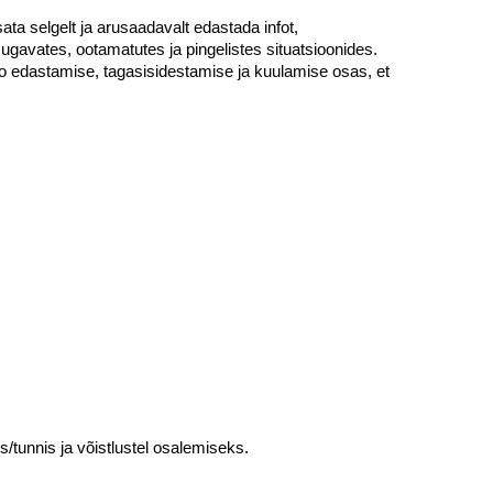
ta selgelt ja arusaadavalt edastada infot,
gavates, ootamatutes ja pingelistes situatsioonides.
nfo edastamise, tagasisidestamise ja kuulamise osas, et
/tunnis ja võistlustel osalemiseks.