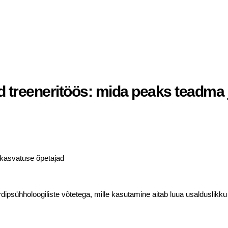
treeneritöös: mida peaks teadma ja
e kasvatuse õpetajad
psühholoogiliste võtetega, mille kasutamine aitab luua usalduslikku ko