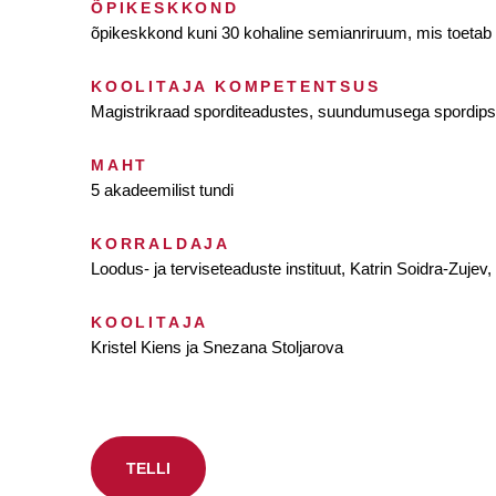
ÕPIKESKKOND
õpikeskkond kuni 30 kohaline semianriruum, mis toetab r
KOOLITAJA KOMPETENTSUS
Magistrikraad sporditeadustes, suundumusega spordipsüh
MAHT
5 akadeemilist tundi
KORRALDAJA
Loodus- ja terviseteaduste instituut, Katrin Soidra-Zujev
KOOLITAJA
Kristel Kiens ja Snezana Stoljarova
TELLI