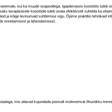
psevanemate, kui ka muude osapooltega. Igapäevases koostöös tuleb osa
aks tavapärasele koostööle tuleb osata efektiivselt suhelda ka ebamu
eid ja kõige levinumaid suhtlemise vigu. Õpime praktilisi tehnikaid i
de ennetamisest ja lahendamisest.
stadega, mis aitavad kujundada püsivalt motiveerivat õhustikku trennis