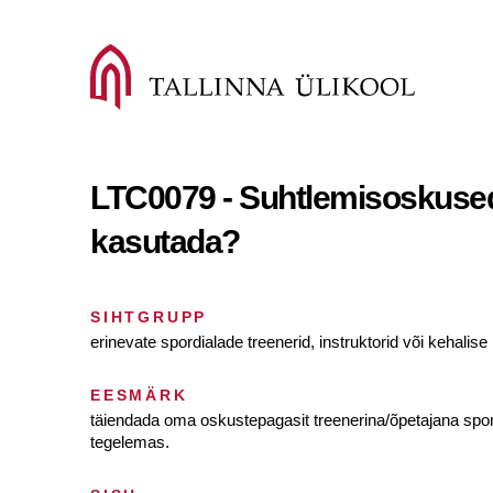
LTC0079 - Suhtlemisoskused 
kasutada?
SIHTGRUPP
erinevate spordialade treenerid, instruktorid või kehalis
EESMÄRK
täiendada oma oskustepagasit treenerina/õpetajana spordi
tegelemas.