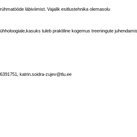
ühmatööde läbiviimist. Vajalik esitlustehnika olemasolu
holoogiale,kasuks tuleb praktiline kogemus treeningute juhendamise
, 6391751, katrin.soidra-zujev@tlu.ee