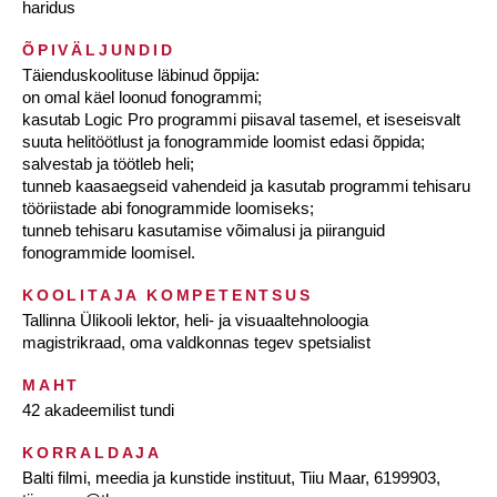
haridus
ÕPIVÄLJUNDID
Täienduskoolituse läbinud õppija:
on omal käel loonud fonogrammi;
kasutab Logic Pro programmi piisaval tasemel, et iseseisvalt
suuta helitöötlust ja fonogrammide loomist edasi õppida;
salvestab ja töötleb heli;
tunneb kaasaegseid vahendeid ja kasutab programmi tehisaru
tööriistade abi fonogrammide loomiseks;
tunneb tehisaru kasutamise võimalusi ja piiranguid
fonogrammide loomisel.
KOOLITAJA KOMPETENTSUS
Tallinna Ülikooli lektor, heli- ja visuaaltehnoloogia
magistrikraad, oma valdkonnas tegev spetsialist
MAHT
42 akadeemilist tundi
KORRALDAJA
Balti filmi, meedia ja kunstide instituut, Tiiu Maar, 6199903,