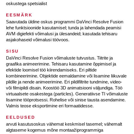
oskustega spetsialist
EESMÄRK
Saavutada üldine oskus programmi DaVinci Resolve Fusion
lehe funktsioonide kasutamisel; tunda ja lahendada peamisi
AVM digiefekti võimalusi ja ülesandeid; kasutada tehisaru
asjakohaseid võimalusi töövoos.
SISU
DaVinci Resolve Fusion võimaluste tutvustus. Tiitrite ja
graafika animeerimine. Tehisaru kasutamine õppimisel ja
efektide loomisel töö kiirendamiseks. Eri piltide
kombineerimine. Objektide eemaldamine või lisamine liikuvale
pildile ja nende animeerimine. Eri pildifiltrite tundmine, video-
või filmipildi disain. Koostöö 3D animatsiooni väljundiga. Töö
virtuaalsete osakestega (particles). Generatiivse TI võimaluste
lisamine tööprotsessi. Rohelise või sinise tausta asendamine.
Valmis teose eksportimine eri formaatidesse.
EELDUSED
arvuti kasutusoskus vähemat keskmisel tasemel; vähemalt
algtaseme kogemus mõne montaažiprogrammiga