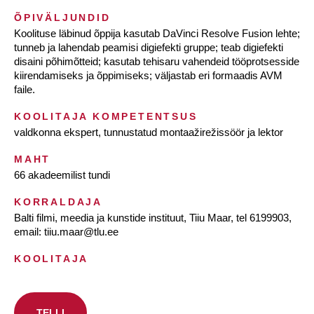
ÕPIVÄLJUNDID
Koolituse läbinud õppija kasutab DaVinci Resolve Fusion lehte;
tunneb ja lahendab peamisi digiefekti gruppe; teab digiefekti
disaini põhimõtteid; kasutab tehisaru vahendeid tööprotsesside
kiirendamiseks ja õppimiseks; väljastab eri formaadis AVM
faile.
KOOLITAJA KOMPETENTSUS
valdkonna ekspert, tunnustatud montaažirežissöör ja lektor
MAHT
66 akadeemilist tundi
KORRALDAJA
Balti filmi, meedia ja kunstide instituut, Tiiu Maar, tel 6199903,
email: tiiu.maar@tlu.ee
KOOLITAJA
TELLI