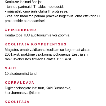
Koolituse läbinud õppija:
- tunneb parimaid IT haldusmeetodeid;
- määratleb oma ärile olulisi IT protsesse;
- kasutab maailma parima praktika kogemusi oma ettevõtte IT
protsesside parandamisel.
ÕPIKESKKOND
Kontaktõpe TLÜ auditooriumis või Zoomis.
KOOLITAJA KOMPETENTSUS
Magister, omab valdkonna koolitamise kogemust alates
2001.a-st, praktiline valdkonna töökogenus Eesti ja sh
rahvusvahelistes firmades alates 1992.a-st.
MAHT
10 akadeemilist tundi
KORRALDAJA
Digitehnoloogiate instituut, Kairi Burnaševa,
kairi.burnaseva@tlu.ee
KOOLITAJA