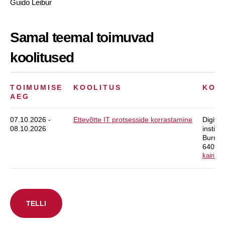
Guido Leibur
Samal teemal toimuvad
koolitused
TOIMUMISE
KOOLITUS
KOR
AEG
07.10.2026 -
Ettevõtte IT protsesside korrastamine
Digite
08.10.2026
instituu
Burnaš
640942
kairi.b
TELLI