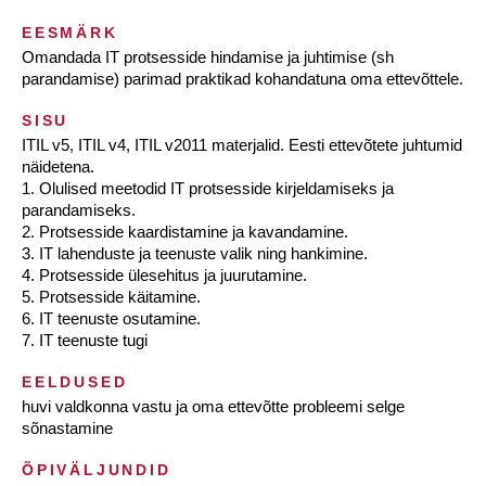
EESMÄRK
Omandada IT protsesside hindamise ja juhtimise (sh
parandamise) parimad praktikad kohandatuna oma ettevõttele.
SISU
ITIL v5, ITIL v4, ITIL v2011 materjalid. Eesti ettevõtete juhtumid
näidetena.
1. Olulised meetodid IT protsesside kirjeldamiseks ja
parandamiseks.
2. Protsesside kaardistamine ja kavandamine.
3. IT lahenduste ja teenuste valik ning hankimine.
4. Protsesside ülesehitus ja juurutamine.
5. Protsesside käitamine.
6. IT teenuste osutamine.
7. IT teenuste tugi
EELDUSED
huvi valdkonna vastu ja oma ettevõtte probleemi selge
sõnastamine
ÕPIVÄLJUNDID