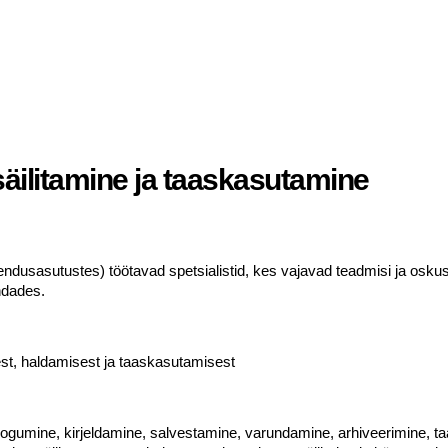
ilitamine ja taaskasutamine
 arendusasutustes) töötavad spetsialistid, kes vajavad teadmisi ja o
ndades.
st, haldamisest ja taaskasutamisest
umine, kirjeldamine, salvestamine, varundamine, arhiveerimine, taa