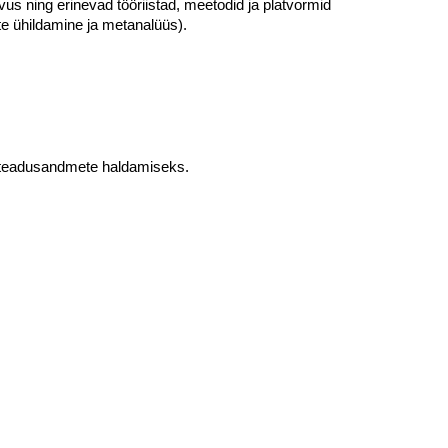
us ning erinevad tööriistad, meetodid ja platvormid
 ühildamine ja metanalüüs).
e teadusandmete haldamiseks.