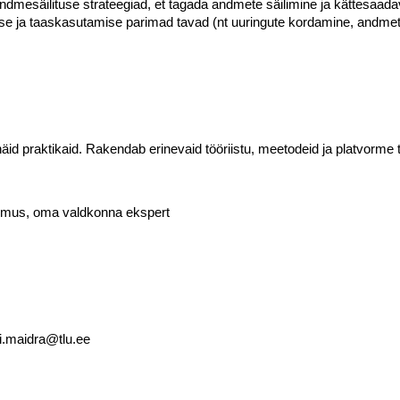
ndmesäilituse strateegiad, et tagada andmete säilimine ja kättesaadav
ja taaskasutamise parimad tavad (nt uuringute kordamine, andmete
d praktikaid. Rakendab erinevaid tööriistu, meetodeid ja platvorm
gemus, oma valdkonna ekspert
ti.maidra@tlu.ee