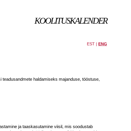
KOOLITUSKALENDER
EST |
ENG
skusi teadusandmete haldamiseks majanduse, tööstuse,
stamine ja taaskasutamine viisil, mis soodustab