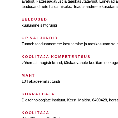
avatust, kättesaadavust ja taaskasutatavust. Erinevad a
teadusandmete haldamiseks. Teadusandmete kasutamise 
EELDUSED
kuulumine sihtgruppi
ÕPIVÄLJUNDID
Tunneb teadusandmete kasutamise ja taaskasutamise häi
KOOLITAJA KOMPETENTSUS
vähemalt magistrikraad, täiskasvanute koolitamise ko
MAHT
104 akadeemilist tundi
KORRALDAJA
Digitehnoloogiate instituut, Kersti Maidra, 6409428, kers
KOOLITAJA