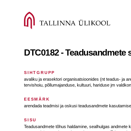
DTC0182 - Teadusandmete sä
SIHTGRUPP
avaliku ja erasektori organisatsioonides (nt teadus- ja
tervishoiu, põllumajanduse, kultuuri, hariduse jm valdko
EESMÄRK
arendada teadmisi ja oskusi teadusandmete kasutamise
SISU
Teadusandmete tõhus haldamine, sealhulgas andmete kog