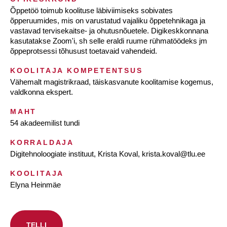
Õppetöö toimub koolituse läbiviimiseks sobivates
õpperuumides, mis on varustatud vajaliku õppetehnikaga ja
vastavad tervisekaitse- ja ohutusnõuetele. Digikeskkonnana
kasutatakse Zoom'i, sh selle eraldi ruume rühmatöödeks jm
õppeprotsessi tõhusust toetavaid vahendeid.
KOOLITAJA KOMPETENTSUS
Vähemalt magistrikraad, täiskasvanute koolitamise kogemus,
valdkonna ekspert.
MAHT
54 akadeemilist tundi
KORRALDAJA
Digitehnoloogiate instituut, Krista Koval, krista.koval@tlu.ee
KOOLITAJA
Elyna Heinmäe
TELLI