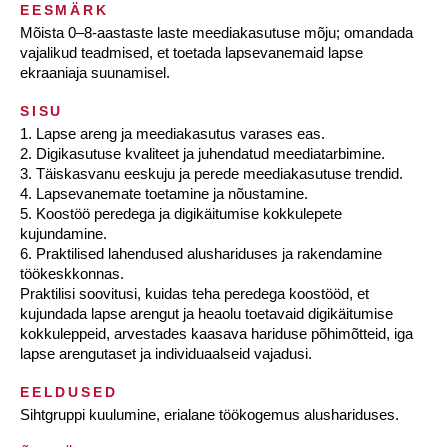
EESMÄRK
Mõista 0–8-aastaste laste meediakasutuse mõju; omandada
vajalikud teadmised, et toetada lapsevanemaid lapse
ekraaniaja suunamisel.
SISU
1. Lapse areng ja meediakasutus varases eas.
2. Digikasutuse kvaliteet ja juhendatud meediatarbimine.
3. Täiskasvanu eeskuju ja perede meediakasutuse trendid.
4. Lapsevanemate toetamine ja nõustamine.
5. Koostöö peredega ja digikäitumise kokkulepete
kujundamine.
6. Praktilised lahendused alushariduses ja rakendamine
töökeskkonnas.
Praktilisi soovitusi, kuidas teha peredega koostööd, et
kujundada lapse arengut ja heaolu toetavaid digikäitumise
kokkuleppeid, arvestades kaasava hariduse põhimõtteid, iga
lapse arengutaset ja individuaalseid vajadusi.
EELDUSED
Sihtgruppi kuulumine, erialane töökogemus alushariduses.