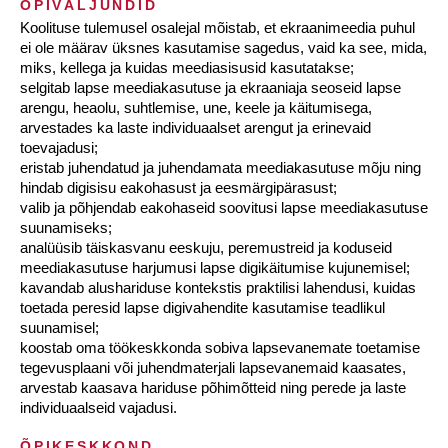
ÕPIVÄLJUNDID
Koolituse tulemusel osalejal mõistab, et ekraanimeedia puhul
ei ole määrav üksnes kasutamise sagedus, vaid ka see, mida,
miks, kellega ja kuidas meediasisusid kasutatakse;
selgitab lapse meediakasutuse ja ekraaniaja seoseid lapse
arengu, heaolu, suhtlemise, une, keele ja käitumisega,
arvestades ka laste individuaalset arengut ja erinevaid
toevajadusi;
eristab juhendatud ja juhendamata meediakasutuse mõju ning
hindab digisisu eakohasust ja eesmärgipärasust;
valib ja põhjendab eakohaseid soovitusi lapse meediakasutuse
suunamiseks;
analüüsib täiskasvanu eeskuju, peremustreid ja koduseid
meediakasutuse harjumusi lapse digikäitumise kujunemisel;
kavandab alushariduse kontekstis praktilisi lahendusi, kuidas
toetada peresid lapse digivahendite kasutamise teadlikul
suunamisel;
koostab oma töökeskkonda sobiva lapsevanemate toetamise
tegevusplaani või juhendmaterjali lapsevanemaid kaasates,
arvestab kaasava hariduse põhimõtteid ning perede ja laste
individuaalseid vajadusi.
ÕPIKESKKOND