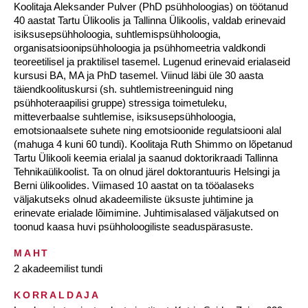
Koolitaja Aleksander Pulver (PhD psühholoogias) on töötanud
40 aastat Tartu Ülikoolis ja Tallinna Ülikoolis, valdab erinevaid
isiksusepsühholoogia, suhtlemispsühholoogia,
organisatsioonipsühholoogia ja psühhomeetria valdkondi
teoreetilisel ja praktilisel tasemel. Lugenud erinevaid erialaseid
kursusi BA, MA ja PhD tasemel. Viinud läbi üle 30 aasta
täiendkoolituskursi (sh. suhtlemistreeninguid ning
psühhoteraapilisi gruppe) stressiga toimetuleku,
mitteverbaalse suhtlemise, isiksusepsühholoogia,
emotsionaalsete suhete ning emotsioonide regulatsiooni alal
(mahuga 4 kuni 60 tundi). Koolitaja Ruth Shimmo on lõpetanud
Tartu Ülikooli keemia erialal ja saanud doktorikraadi Tallinna
Tehnikaülikoolist. Ta on olnud järel doktorantuuris Helsingi ja
Berni ülikoolides. Viimased 10 aastat on ta tööalaseks
väljakutseks olnud akadeemiliste üksuste juhtimine ja
erinevate erialade lõimimine. Juhtimisalased väljakutsed on
toonud kaasa huvi psühholoogiliste seaduspärasuste.
MAHT
2 akadeemilist tundi
KORRALDAJA