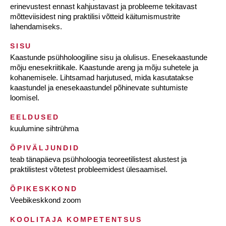
erinevustest ennast kahjustavast ja probleeme tekitavast
mõtteviisidest ning praktilisi võtteid käitumismustrite
lahendamiseks.
SISU
Kaastunde psühholoogiline sisu ja olulisus. Enesekaastunde
mõju enesekriitikale. Kaastunde areng ja mõju suhetele ja
kohanemisele. Lihtsamad harjutused, mida kasutatakse
kaastundel ja enesekaastundel põhinevate suhtumiste
loomisel.
EELDUSED
kuulumine sihtrühma
ÕPIVÄLJUNDID
teab tänapäeva psühholoogia teoreetilistest alustest ja
praktilistest võtetest probleemidest ülesaamisel.
ÕPIKESKKOND
Veebikeskkond zoom
KOOLITAJA KOMPETENTSUS