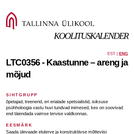
KOOLITUSKALENDER
EST |
ENG
LTC0356 - Kaastunne – areng ja
mõjud
SIHTGRUPP
õpetajad, treenerid, eri erialade spetsialistid, isiksuse
psühholoogia vastu huvi tundvad inimesed, kes on soovivad
end täiendada vaimse tervise valdkonnas.
EESMÄRK
Saada ülevaade eluterve ja konstruktiivse mõtteviisi