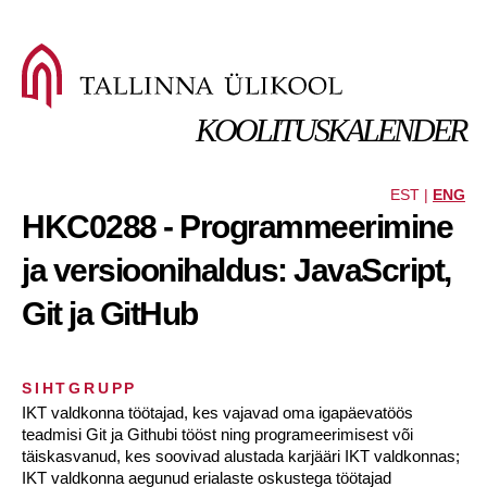
KOOLITUSKALENDER
EST |
ENG
HKC0288 - Programmeerimine
ja versioonihaldus: JavaScript,
Git ja GitHub
SIHTGRUPP
IKT valdkonna töötajad, kes vajavad oma igapäevatöös
teadmisi Git ja Githubi tööst ning programeerimisest või
täiskasvanud, kes soovivad alustada karjääri IKT valdkonnas;
IKT valdkonna aegunud erialaste oskustega töötajad