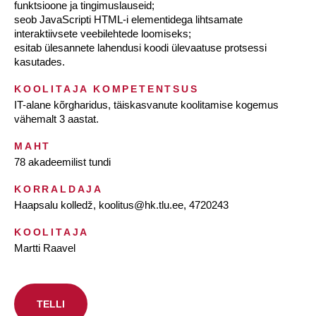
funktsioone ja tingimuslauseid;
seob JavaScripti HTML-i elementidega lihtsamate
interaktiivsete veebilehtede loomiseks;
esitab ülesannete lahendusi koodi ülevaatuse protsessi
kasutades.
KOOLITAJA KOMPETENTSUS
IT-alane kõrgharidus, täiskasvanute koolitamise kogemus
vähemalt 3 aastat.
MAHT
78 akadeemilist tundi
KORRALDAJA
Haapsalu kolledž, koolitus@hk.tlu.ee, 4720243
KOOLITAJA
Martti Raavel
TELLI