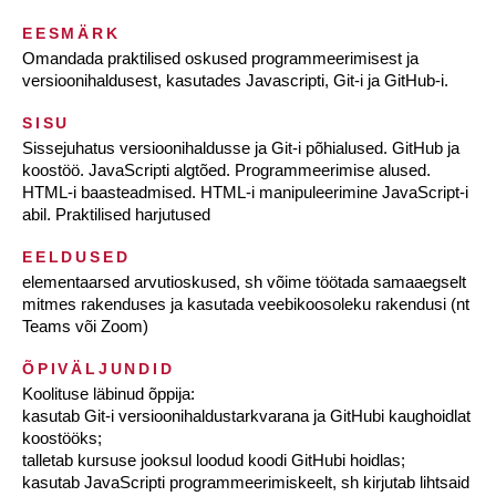
EESMÄRK
Omandada praktilised oskused programmeerimisest ja
versioonihaldusest, kasutades Javascripti, Git-i ja GitHub-i.
SISU
Sissejuhatus versioonihaldusse ja Git-i põhialused. GitHub ja
koostöö. JavaScripti algtõed. Programmeerimise alused.
HTML-i baasteadmised. HTML-i manipuleerimine JavaScript-i
abil. Praktilised harjutused
EELDUSED
elementaarsed arvutioskused, sh võime töötada samaaegselt
mitmes rakenduses ja kasutada veebikoosoleku rakendusi (nt
Teams või Zoom)
ÕPIVÄLJUNDID
Koolituse läbinud õppija:
kasutab Git-i versioonihaldustarkvarana ja GitHubi kaughoidlat
koostööks;
talletab kursuse jooksul loodud koodi GitHubi hoidlas;
kasutab JavaScripti programmeerimiskeelt, sh kirjutab lihtsaid