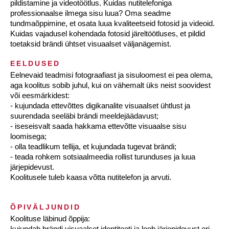
pildistamine ja videotöötlus. Kuidas nutitelefoniga
professionaalse ilmega sisu luua? Oma seadme
tundmaõppimine, et osata luua kvaliteetseid fotosid ja videoid.
Kuidas vajadusel kohendada fotosid järeltöötluses, et pildid
toetaksid brändi ühtset visuaalset väljanägemist.
EELDUSED
Eelnevaid teadmisi fotograafiast ja sisuloomest ei pea olema,
aga koolitus sobib juhul, kui on vähemalt üks neist soovidest
või eesmärkidest:
- kujundada ettevõttes digikanalite visuaalset ühtlust ja
suurendada seeläbi brändi meeldejäädavust;
- iseseisvalt saada hakkama ettevõtte visuaalse sisu
loomisega;
- olla teadlikum tellija, et kujundada tugevat brändi;
- teada rohkem sotsiaalmeedia rollist turunduses ja luua
järjepidevust.
Koolitusele tuleb kaasa võtta nutitelefon ja arvuti.
ÕPIVÄLJUNDID
Koolituse läbinud õppija:
kujundab brändi visuaalset identiteeti ja loob järjepidevust eri