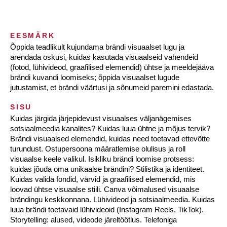
EESMÄRK
Õppida teadlikult kujundama brändi visuaalset lugu ja
arendada oskusi, kuidas kasutada visuaalseid vahendeid
(fotod, lühivideod, graafilised elemendid) ühtse ja meeldejääva
brändi kuvandi loomiseks; õppida visuaalset lugude
jutustamist, et brändi väärtusi ja sõnumeid paremini edastada.
SISU
Kuidas järgida järjepidevust visuaalses väljanägemises
sotsiaalmeedia kanalites? Kuidas luua ühtne ja mõjus tervik?
Brändi visuaalsed elemendid, kuidas need toetavad ettevõtte
turundust. Ostupersoona määratlemise olulisus ja roll
visuaalse keele valikul. Isikliku brändi loomise protsess:
kuidas jõuda oma unikaalse brändini? Stilistika ja identiteet.
Kuidas valida fondid, värvid ja graafilised elemendid, mis
loovad ühtse visuaalse stiili. Canva võimalused visuaalse
brändingu keskkonnana. Lühivideod ja sotsiaalmeedia. Kuidas
luua brändi toetavaid lühivideoid (Instagram Reels, TikTok).
Storytelling: alused, videode järeltöötlus. Telefoniga