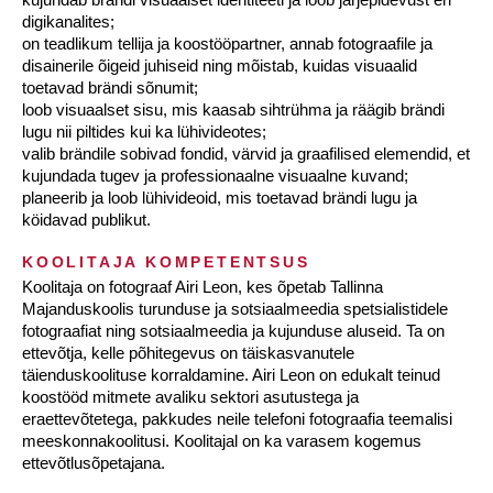
digikanalites;
on teadlikum tellija ja koostööpartner, annab fotograafile ja
disainerile õigeid juhiseid ning mõistab, kuidas visuaalid
toetavad brändi sõnumit;
loob visuaalset sisu, mis kaasab sihtrühma ja räägib brändi
lugu nii piltides kui ka lühivideotes;
valib brändile sobivad fondid, värvid ja graafilised elemendid, et
kujundada tugev ja professionaalne visuaalne kuvand;
planeerib ja loob lühivideoid, mis toetavad brändi lugu ja
köidavad publikut.
KOOLITAJA KOMPETENTSUS
Koolitaja on fotograaf Airi Leon, kes õpetab Tallinna
Majanduskoolis turunduse ja sotsiaalmeedia spetsialistidele
fotograafiat ning sotsiaalmeedia ja kujunduse aluseid. Ta on
ettevõtja, kelle põhitegevus on täiskasvanutele
täienduskoolituse korraldamine. Airi Leon on edukalt teinud
koostööd mitmete avaliku sektori asutustega ja
eraettevõtetega, pakkudes neile telefoni fotograafia teemalisi
meeskonnakoolitusi. Koolitajal on ka varasem kogemus
ettevõtlusõpetajana.