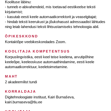
Koolituse läbinu:
- tunneb e-abivahendeid, mis toetavad eestikeelse teksti
kirjutamist;
- kasutab eesti keele automaatkorrektorit ja veaselgitajat;
- hindab teksti keerukust ja jõukohasust adressaadist lähtudes
ning leiab lahendusi teksti lihtsustamiseks tehnoloogia abil.
ÕPIKESKKOND
Kontaktõpe veebikeskondades Zoom.
KOOLITAJA KOMPETENTSUS
Korpuslingvistika, eesti keel teise keelena, arvutipõhine
keeleõpe, keeleoskuse automaathindamine, eesti keele
automaatkorrektuur, keeletoimetamine.
MAHT
2 akadeemilist tundi
KORRALDAJA
Digitehnoloogiate instituut, Kairi Burnaševa,
kairi.burnaseva@tlu.ee