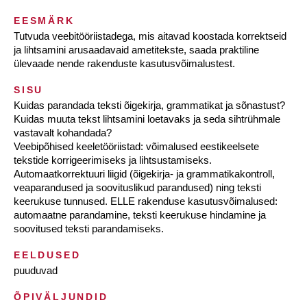
EESMÄRK
Tutvuda veebitööriistadega, mis aitavad koostada korrektseid
ja lihtsamini arusaadavaid ametitekste, saada praktiline
ülevaade nende rakenduste kasutusvõimalustest.
SISU
Kuidas parandada teksti õigekirja, grammatikat ja sõnastust?
Kuidas muuta tekst lihtsamini loetavaks ja seda sihtrühmale
vastavalt kohandada?
Veebipõhised keeletööriistad: võimalused eestikeelsete
tekstide korrigeerimiseks ja lihtsustamiseks.
Automaatkorrektuuri liigid (õigekirja- ja grammatikakontroll,
veaparandused ja soovituslikud parandused) ning teksti
keerukuse tunnused. ELLE rakenduse kasutusvõimalused:
automaatne parandamine, teksti keerukuse hindamine ja
soovitused teksti parandamiseks.
EELDUSED
puuduvad
ÕPIVÄLJUNDID