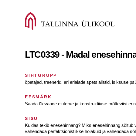
LTC0339 - Madal enesehinna
SIHTGRUPP
õpetajad, treenerid, eri erialade spetsialistid, isiksus
EESMÄRK
Saada ülevaade eluterve ja konstruktiivse mõtteviisi eri
SISU
Kuidas tekib enesehinnang? Miks enesehinnang sõltub võ
vähendada perfektsionistlikke hoiakuid ja vähendada sõl