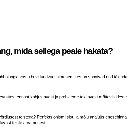
ng, mida sellega peale hakata?
e psühholoogia vastu huvi tundvad inimesed, kes on soovivad end täien
nevustest ennast kahjustavast ja probleeme tekitavast mõtteviisidest 
rdlusest teistega? Perfektsionismi sisu ja mõju analüüs enesehinnan
tuvust teiste arvamusest.