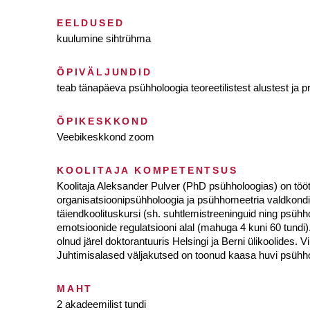
EELDUSED
kuulumine sihtrühma
ÕPIVÄLJUNDID
teab tänapäeva psühholoogia teoreetilistest alustest ja p
ÕPIKESKKOND
Veebikeskkond zoom
KOOLITAJA KOMPETENTSUS
Koolitaja Aleksander Pulver (PhD psühholoogias) on tööta
organisatsioonipsühholoogia ja psühhomeetria valdkondi t
täiendkoolituskursi (sh. suhtlemistreeninguid ning psühh
emotsioonide regulatsiooni alal (mahuga 4 kuni 60 tundi).
olnud järel doktorantuuris Helsingi ja Berni ülikoolides.
Juhtimisalased väljakutsed on toonud kaasa huvi psühho
MAHT
2 akadeemilist tundi