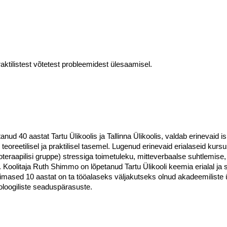
raktilistest võtetest probleemidest ülesaamisel.
nud 40 aastat Tartu Ülikoolis ja Tallinna Ülikoolis, valdab erinevaid
eoreetilisel ja praktilisel tasemel. Lugenud erinevaid erialaseid kurs
oteraapilisi gruppe) stressiga toimetuleku, mitteverbaalse suhtlemis
 Koolitaja Ruth Shimmo on lõpetanud Tartu Ülikooli keemia erialal ja s
 Viimased 10 aastat on ta tööalaseks väljakutseks olnud akadeemiliste 
loogiliste seaduspärasuste.