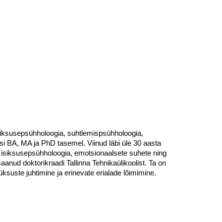
 isiksusepsühholoogia, suhtlemispsühholoogia,
usi BA, MA ja PhD tasemel. Viinud läbi üle 30 aasta
e, isiksusepsühholoogia, emotsionaalsete suhete ning
aanud doktorikraadi Tallinna Tehnikaülikoolist. Ta on
üksuste juhtimine ja erinevate erialade lõimimine.