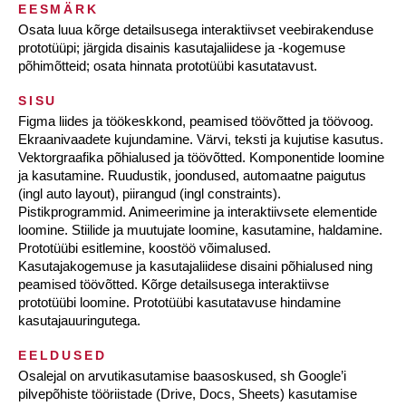
EESMÄRK
Osata luua kõrge detailsusega interaktiivset veebirakenduse
prototüüpi; järgida disainis kasutajaliidese ja -kogemuse
põhimõtteid; osata hinnata prototüübi kasutatavust.
SISU
Figma liides ja töökeskkond, peamised töövõtted ja töövoog.
Ekraanivaadete kujundamine. Värvi, teksti ja kujutise kasutus.
Vektorgraafika põhialused ja töövõtted. Komponentide loomine
ja kasutamine. Ruudustik, joondused, automaatne paigutus
(ingl auto layout), piirangud (ingl constraints).
Pistikprogrammid. Animeerimine ja interaktiivsete elementide
loomine. Stiilide ja muutujate loomine, kasutamine, haldamine.
Prototüübi esitlemine, koostöö võimalused.
Kasutajakogemuse ja kasutajaliidese disaini põhialused ning
peamised töövõtted. Kõrge detailsusega interaktiivse
prototüübi loomine. Prototüübi kasutatavuse hindamine
kasutajauuringutega.
EELDUSED
Osalejal on arvutikasutamise baasoskused, sh Google’i
pilvepõhiste tööriistade (Drive, Docs, Sheets) kasutamise