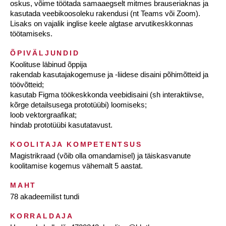
oskus, võime töötada samaaegselt mitmes brauseriaknas ja
kasutada veebikoosoleku rakendusi (nt Teams või Zoom).
Lisaks on vajalik inglise keele algtase arvutikeskkonnas
töötamiseks.
ÕPIVÄLJUNDID
Koolituse läbinud õppija
rakendab kasutajakogemuse ja -liidese disaini põhimõtteid ja
töövõtteid;
kasutab Figma töökeskkonda veebidisaini (sh interaktiivse,
kõrge detailsusega prototüübi) loomiseks;
loob vektorgraafikat;
hindab prototüübi kasutatavust.
KOOLITAJA KOMPETENTSUS
Magistrikraad (võib olla omandamisel) ja täiskasvanute
koolitamise kogemus vähemalt 5 aastat.
MAHT
78 akadeemilist tundi
KORRALDAJA