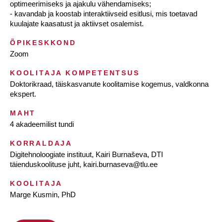
optimeerimiseks ja ajakulu vähendamiseks;
- kavandab ja koostab interaktiivseid esitlusi, mis toetavad
kuulajate kaasatust ja aktiivset osalemist.
ÕPIKESKKOND
Zoom
KOOLITAJA KOMPETENTSUS
Doktorikraad, täiskasvanute koolitamise kogemus, valdkonna
ekspert.
MAHT
4 akadeemilist tundi
KORRALDAJA
Digitehnoloogiate instituut, Kairi Burnaševa, DTI
täienduskoolituse juht, kairi.burnaseva@tlu.ee
KOOLITAJA
Marge Kusmin, PhD