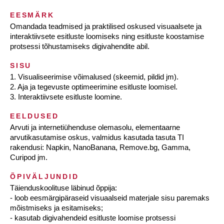
EESMÄRK
Omandada teadmised ja praktilised oskused visuaalsete ja
interaktiivsete esitluste loomiseks ning esitluste koostamise
protsessi tõhustamiseks digivahendite abil.
SISU
1. Visualiseerimise võimalused (skeemid, pildid jm).
2. Aja ja tegevuste optimeerimine esitluste loomisel.
3. Interaktiivsete esitluste loomine.
EELDUSED
Arvuti ja internetiühenduse olemasolu, elementaarne
arvutikasutamise oskus, valmidus kasutada tasuta TI
rakendusi: Napkin, NanoBanana, Remove.bg, Gamma,
Curipod jm.
ÕPIVÄLJUNDID
Täienduskoolituse läbinud õppija:
- loob eesmärgipäraseid visuaalseid materjale sisu paremaks
mõistmiseks ja esitamiseks;
- kasutab digivahendeid esitluste loomise protsessi