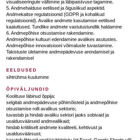
visualiseeringute vältimine ja läbipaistvuse tagamine.
5. Andmehalduse eetilised ja õiguslikud aspektid.
Andmekaitse regulatsioonid (GDPR ja kohalikud
regulatsioonid). Avalike andmete kasutamise eetilised
kaalutlused. Tundlike andmete vastutustundlik haldamine
6. Andmepõhise otsustamise rakendamine.
Andmepõhise kultuuri edendamine avalikes asutustes.
Andmepõhise innovatsiooni võimaluste tuvastamine.
Takistuste ületamine andmepädevuse arendamisel ja
rakendamisel
EELDUSED
sihtrühma kuulumine
ÕPIVÄLJUNDID
Koolituse läbinud õppija:
selgitab andmepädevuse põhimõisteid ja andmepõhise
otsustamise rolli avalikus sektoris;
tuvastab ja hindab avaliku sektori jaoks sobivaid ja
usaldusväärseid andmeallikaid;
hindab kriitiliselt andmete kvaliteeti, kehtivust ja
usaldusväärsust;
kasutab lihtsaid analüüsitööriistu (nt Excel, Google Sheets või