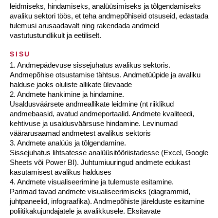
leidmiseks, hindamiseks, analüüsimiseks ja tõlgendamiseks
avaliku sektori töös, et teha andmepõhiseid otsuseid, edastada
tulemusi arusaadavalt ning rakendada andmeid
vastutustundlikult ja eetiliselt.
SISU
1. Andmepädevuse sissejuhatus avalikus sektoris.
Andmepõhise otsustamise tähtsus. Andmetüüpide ja avaliku
halduse jaoks oluliste allikate ülevaade
2. Andmete hankimine ja hindamine.
Usaldusväärsete andmeallikate leidmine (nt riiklikud
andmebaasid, avatud andmeportaalid. Andmete kvaliteedi,
kehtivuse ja usaldusväärsuse hindamine. Levinumad
väärarusaamad andmetest avalikus sektoris
3. Andmete analüüs ja tõlgendamine.
Sissejuhatus lihtsatesse analüüsitööriistadesse (Excel, Google
Sheets või Power BI). Juhtumiuuringud andmete edukast
kasutamisest avalikus halduses
4. Andmete visualiseerimine ja tulemuste esitamine.
Parimad tavad andmete visualiseerimiseks (diagrammid,
juhtpaneelid, infograafika). Andmepõhiste järelduste esitamine
poliitikakujundajatele ja avalikkusele. Eksitavate