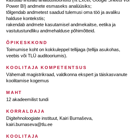
Power BI) andmete esmaseks analüüsiks;
tõlgendab andmetest saadud tulemusi oma töö ja avaliku
halduse kontekstis;
rakendab andmete kasutamisel andmekaitse, eetika ja
vastutustundliku andmehalduse põhimõtteid.
ÕPIKESKKOND
Toimumise koht on kokkuleppel tellijaga (tellija asukohas,
veebis või TLÜ auditooriumis).
KOOLITAJA KOMPETENTSUS
Vähemalt magistrikraad, valdkonna ekspert ja täiskasvanute
koolitamise kogemus
MAHT
12 akadeemilist tundi
KORRALDAJA
Digitehnoloogiate instituut, Kairi Burnaševa,
kairi.burnaseva@tlu.ee
KOOLITAJA