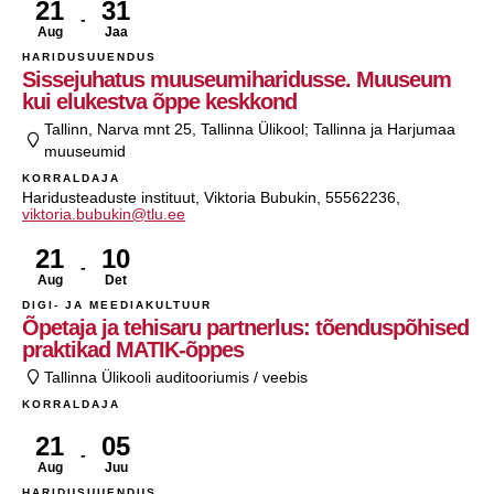
21
31
Aug
Jaa
HARIDUSUUENDUS
Sissejuhatus muuseumiharidusse. Muuseum
kui elukestva õppe keskkond
Tallinn, Narva mnt 25, Tallinna Ülikool; Tallinna ja Harjumaa
muuseumid
KORRALDAJA
Haridusteaduste instituut, Viktoria Bubukin, 55562236,
viktoria.bubukin@tlu.ee
21
10
Aug
Det
DIGI- JA MEEDIAKULTUUR
Õpetaja ja tehisaru partnerlus: tõenduspõhised
praktikad MATIK-õppes
Tallinna Ülikooli auditooriumis / veebis
KORRALDAJA
21
05
Aug
Juu
HARIDUSUUENDUS