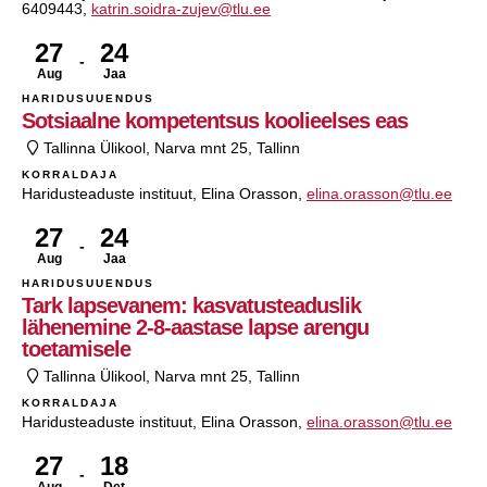
6409443,
katrin.soidra-zujev@tlu.ee
27
24
Aug
Jaa
HARIDUSUUENDUS
Sotsiaalne kompetentsus koolieelses eas
Tallinna Ülikool, Narva mnt 25, Tallinn
KORRALDAJA
Haridusteaduste instituut, Elina Orasson,
elina.orasson@tlu.ee
27
24
Aug
Jaa
HARIDUSUUENDUS
Tark lapsevanem: kasvatusteaduslik
lähenemine 2-8-aastase lapse arengu
toetamisele
Tallinna Ülikool, Narva mnt 25, Tallinn
KORRALDAJA
Haridusteaduste instituut, Elina Orasson,
elina.orasson@tlu.ee
27
18