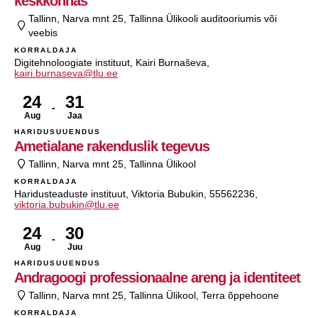
keskkonnas
Tallinn, Narva mnt 25, Tallinna Ülikooli auditooriumis või
veebis
KORRALDAJA
Digitehnoloogiate instituut, Kairi Burnaševa,
kairi.burnaseva@tlu.ee
24
31
Aug
Jaa
HARIDUSUUENDUS
Ametialane rakenduslik tegevus
Tallinn, Narva mnt 25, Tallinna Ülikool
KORRALDAJA
Haridusteaduste instituut, Viktoria Bubukin, 55562236,
viktoria.bubukin@tlu.ee
24
30
Aug
Juu
HARIDUSUUENDUS
Andragoogi professionaalne areng ja identiteet
Tallinn, Narva mnt 25, Tallinna Ülikool, Terra õppehoone
KORRALDAJA