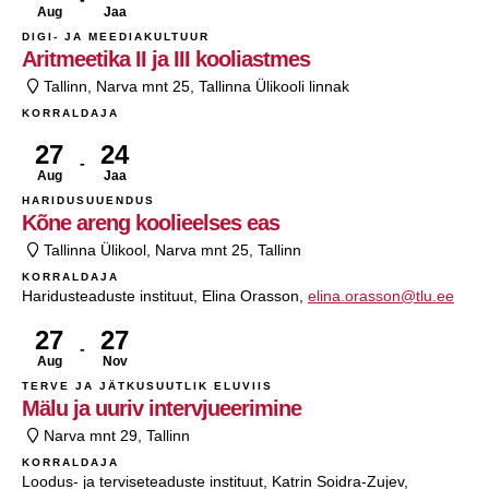
Aug
Jaa
DIGI- JA MEEDIAKULTUUR
Aritmeetika II ja III kooliastmes
Tallinn, Narva mnt 25, Tallinna Ülikooli linnak
KORRALDAJA
27
24
Aug
Jaa
HARIDUSUUENDUS
Kõne areng koolieelses eas
Tallinna Ülikool, Narva mnt 25, Tallinn
KORRALDAJA
Haridusteaduste instituut, Elina Orasson,
elina.orasson@tlu.ee
27
27
Aug
Nov
TERVE JA JÄTKUSUUTLIK ELUVIIS
Mälu ja uuriv intervjueerimine
Narva mnt 29, Tallinn
KORRALDAJA
Loodus- ja terviseteaduste instituut, Katrin Soidra-Zujev,