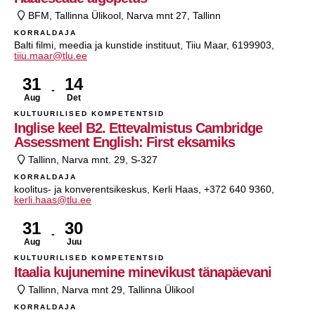
BFM, Tallinna Ülikool, Narva mnt 27, Tallinn
KORRALDAJA
Balti filmi, meedia ja kunstide instituut, Tiiu Maar, 6199903,
tiiu.maar@tlu.ee
31
14
Aug
Det
KULTUURILISED KOMPETENTSID
Inglise keel B2. Ettevalmistus Cambridge
Assessment English: First eksamiks
Tallinn, Narva mnt. 29, S-327
KORRALDAJA
koolitus- ja konverentsikeskus, Kerli Haas, +372 640 9360,
kerli.haas@tlu.ee
31
30
Aug
Juu
KULTUURILISED KOMPETENTSID
Itaalia kujunemine minevikust tänapäevani
Tallinn, Narva mnt 29, Tallinna Ülikool
KORRALDAJA