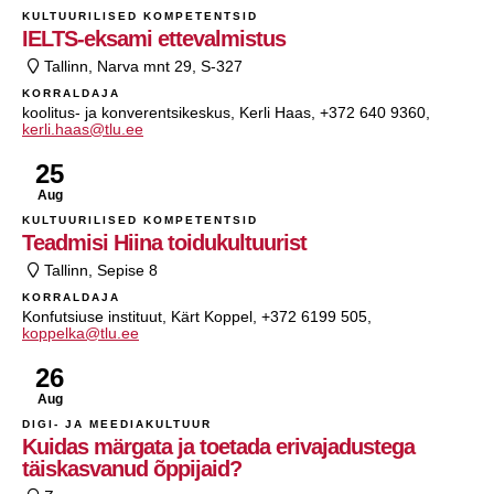
KULTUURILISED KOMPETENTSID
IELTS-eksami ettevalmistus
Tallinn, Narva mnt 29, S-327
KORRALDAJA
koolitus- ja konverentsikeskus, Kerli Haas, +372 640 9360,
kerli.haas@tlu.ee
25
Aug
KULTUURILISED KOMPETENTSID
Teadmisi Hiina toidukultuurist
Tallinn, Sepise 8
KORRALDAJA
Konfutsiuse instituut, Kärt Koppel, +372 6199 505,
koppelka@tlu.ee
26
Aug
DIGI- JA MEEDIAKULTUUR
Kuidas märgata ja toetada erivajadustega
täiskasvanud õppijaid?