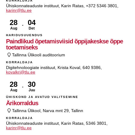
KORRALDAJA
Ühiskonnateaduste instituut, Karin Ratas, +372 5346 3801,
karinr@tlu.ee
28
04
Aug
Det
HARIDUSUUENDUS
Paindlikud õpetamisviisid õppijakeskse õppe
toetamiseks
Tallinna Ülikooli auditoorium
KORRALDAJA
Digitehnoloogiate instituut, Krista Koval, 640 9386,
kovalkri@tlu.ee
28
30
Aug
Juu
ÜHISKOND JA AVATUD VALITSEMINE
Ärikorraldus
Tallinna Ülikool, Narva mnt 29, Tallinn
KORRALDAJA
Ühiskonnateaduste instituut, Karin Ratas, 5346 3801,
karinr@tlu.ee