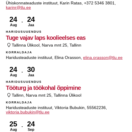
Ühiskonnateaduste instituut, Karin Ratas, +372 5346 3801,
karinr@tlu.ee
24
24
Aug
Jaa
HARIDUSUUENDUS
Tuge vajav laps koolieelses eas
Tallinna Ülikool, Narva mnt 25, Tallinn
KORRALDAJA
Haridusteaduste instituut, Elina Orasson,
elina.orasson@tlu.ee
24
30
Aug
Jaa
HARIDUSUUENDUS
Tööturg ja töökohal õppimine
Tallinn, Narva mnt 25, Tallinna Ülikool
KORRALDAJA
Haridusteaduste instituut, Viktoria Bubukin, 55562236,
viktoria.bubukin@tlu.ee
25
24
Aug
Sep