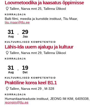
Loovmetoodika ja kaasatus õppimisse
Tallinn, Narva mnt 25, Tallinna Ülikool
KORRALDAJA
Balti filmi, meedia ja kunstide instituut, Tiiu Maar,
tiiu.maar@tlu.ee
31
29
Aug
Jaa
KULTUURILISED KOMPETENTSID
Lähis-Ida uuem ajalugu ja kultuur
Tallinn, Narva mnt 29, Tallinna Ülikool
KORRALDAJA
31
19
Aug
Det
KULTUURILISED KOMPETENTSID
Praktiline korea keel B1.1
Tallinn, Narva mnt 29 , M-328
KORRALDAJA
Humanitaarteaduste instituut, JEONG IM KIM, 6409338,
jeongim@tlu.ee