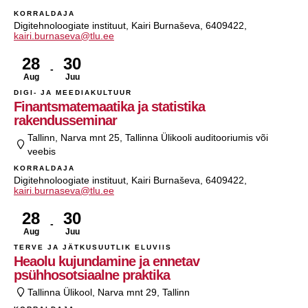
KORRALDAJA
Digitehnoloogiate instituut, Kairi Burnaševa, 6409422,
kairi.burnaseva@tlu.ee
28
30
Aug
Juu
DIGI- JA MEEDIAKULTUUR
Finantsmatemaatika ja statistika
rakendusseminar
Tallinn, Narva mnt 25, Tallinna Ülikooli auditooriumis või
veebis
KORRALDAJA
Digitehnoloogiate instituut, Kairi Burnaševa, 6409422,
kairi.burnaseva@tlu.ee
28
30
Aug
Juu
TERVE JA JÄTKUSUUTLIK ELUVIIS
Heaolu kujundamine ja ennetav
psühhosotsiaalne praktika
Tallinna Ülikool, Narva mnt 29, Tallinn