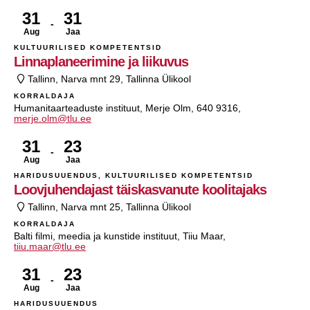
31
31
Aug
Jaa
KULTUURILISED KOMPETENTSID
Linnaplaneerimine ja liikuvus
Tallinn, Narva mnt 29, Tallinna Ülikool
KORRALDAJA
Humanitaarteaduste instituut, Merje Olm, 640 9316,
merje.olm@tlu.ee
31
23
Aug
Jaa
HARIDUSUUENDUS, KULTUURILISED KOMPETENTSID
Loovjuhendajast täiskasvanute koolitajaks
Tallinn, Narva mnt 25, Tallinna Ülikool
KORRALDAJA
Balti filmi, meedia ja kunstide instituut, Tiiu Maar,
tiiu.maar@tlu.ee
31
23
Aug
Jaa
HARIDUSUUENDUS