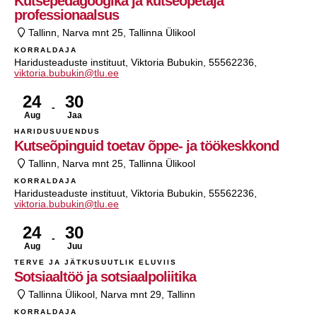
Kutsepedagoogika ja kutseõpetaja
professionaalsus
Tallinn, Narva mnt 25, Tallinna Ülikool
KORRALDAJA
Haridusteaduste instituut, Viktoria Bubukin, 55562236,
viktoria.bubukin@tlu.ee
24
30
Aug
Jaa
HARIDUSUUENDUS
Kutseõpinguid toetav õppe- ja töökeskkond
Tallinn, Narva mnt 25, Tallinna Ülikool
KORRALDAJA
Haridusteaduste instituut, Viktoria Bubukin, 55562236,
viktoria.bubukin@tlu.ee
24
30
Aug
Juu
TERVE JA JÄTKUSUUTLIK ELUVIIS
Sotsiaaltöö ja sotsiaalpoliitika
Tallinna Ülikool, Narva mnt 29, Tallinn
KORRALDAJA