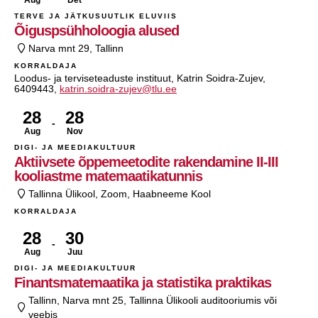
Aug
Det
TERVE JA JÄTKUSUUTLIK ELUVIIS
Õiguspsühholoogia alused
Narva mnt 29, Tallinn
KORRALDAJA
Loodus- ja terviseteaduste instituut, Katrin Soidra-Zujev,
6409443,
katrin.soidra-zujev@tlu.ee
28
28
Aug
Nov
DIGI- JA MEEDIAKULTUUR
Aktiivsete õppemeetodite rakendamine II-III
kooliastme matemaatikatunnis
Tallinna Ülikool, Zoom, Haabneeme Kool
KORRALDAJA
28
30
Aug
Juu
DIGI- JA MEEDIAKULTUUR
Finantsmatemaatika ja statistika praktikas
Tallinn, Narva mnt 25, Tallinna Ülikooli auditooriumis või
veebis