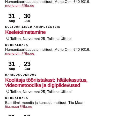
Humanitaarteaduste instituut, Merje Olm, 640 9316,
merje.olm@tlu.ee
31
30
Aug
Juu
KULTUURILISED KOMPETENTSID
Keeletoimetamine
Tallinn, Narva mnt 25, Tallinna Ülikool
KORRALDAJA
Humanitaarteaduste instituut, Merje Olm, 640 9316,
merje.olm@tlu.ee
31
23
Aug
Jaa
HARIDUSUUENDUS
Koolitaja tööriistakast: häälekasutus,
videometoodika ja digipädevused
Tallinn, Narva mnt 25, Tallinna Ülikool
KORRALDAJA
Balti filmi, meedia ja kunstide instituut, Tiiu Maar,
tiiu.maar@tlu.ee