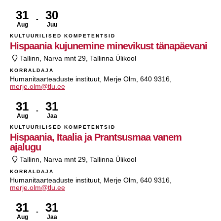
31
30
Aug
Juu
KULTUURILISED KOMPETENTSID
Hispaania kujunemine minevikust tänapäevani
Tallinn, Narva mnt 29, Tallinna Ülikool
KORRALDAJA
Humanitaarteaduste instituut, Merje Olm, 640 9316,
merje.olm@tlu.ee
31
31
Aug
Jaa
KULTUURILISED KOMPETENTSID
Hispaania, Itaalia ja Prantsusmaa vanem
ajalugu
Tallinn, Narva mnt 29, Tallinna Ülikool
KORRALDAJA
Humanitaarteaduste instituut, Merje Olm, 640 9316,
merje.olm@tlu.ee
31
31
Aug
Jaa