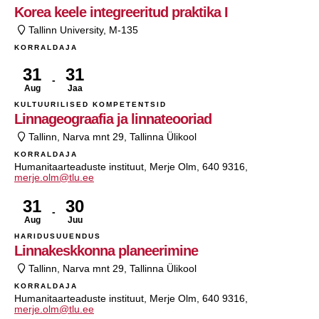
Korea keele integreeritud praktika I
Tallinn University, M-135
KORRALDAJA
31
31
Aug
Jaa
KULTUURILISED KOMPETENTSID
Linnageograafia ja linnateooriad
Tallinn, Narva mnt 29, Tallinna Ülikool
KORRALDAJA
Humanitaarteaduste instituut, Merje Olm, 640 9316,
merje.olm@tlu.ee
31
30
Aug
Juu
HARIDUSUUENDUS
Linnakeskkonna planeerimine
Tallinn, Narva mnt 29, Tallinna Ülikool
KORRALDAJA
Humanitaarteaduste instituut, Merje Olm, 640 9316,
merje.olm@tlu.ee