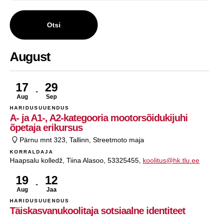
Otsi
August
17
29
Aug
Sep
HARIDUSUUENDUS
A- ja A1-, A2-kategooria mootorsõidukijuhi
õpetaja erikursus
Pärnu mnt 323, Tallinn, Streetmoto maja
KORRALDAJA
Haapsalu kolledž, Tiina Alasoo, 53325455,
koolitus@hk.tlu.ee
19
12
Aug
Jaa
HARIDUSUUENDUS
Täiskasvanukoolitaja sotsiaalne identiteet