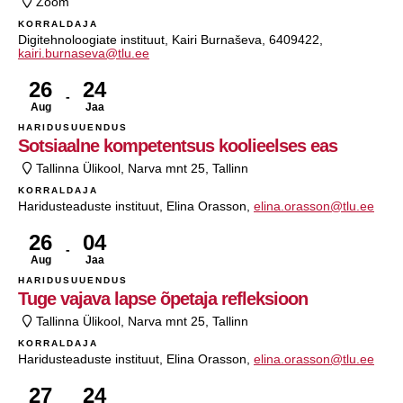
Zoom
KORRALDAJA
Digitehnoloogiate instituut, Kairi Burnaševa, 6409422,
kairi.burnaseva@tlu.ee
26
24
Aug
Jaa
HARIDUSUUENDUS
Sotsiaalne kompetentsus koolieelses eas
Tallinna Ülikool, Narva mnt 25, Tallinn
KORRALDAJA
Haridusteaduste instituut, Elina Orasson,
elina.orasson@tlu.ee
26
04
Aug
Jaa
HARIDUSUUENDUS
Tuge vajava lapse õpetaja refleksioon
Tallinna Ülikool, Narva mnt 25, Tallinn
KORRALDAJA
Haridusteaduste instituut, Elina Orasson,
elina.orasson@tlu.ee
27
24