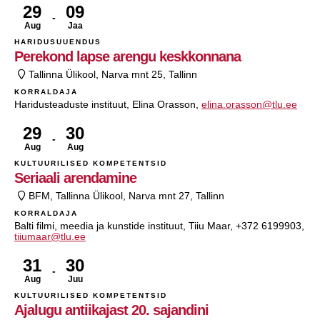
29
09
Aug
Jaa
HARIDUSUUENDUS
Perekond lapse arengu keskkonnana
Tallinna Ülikool, Narva mnt 25, Tallinn
KORRALDAJA
Haridusteaduste instituut, Elina Orasson,
elina.orasson@tlu.ee
29
30
Aug
Aug
KULTUURILISED KOMPETENTSID
Seriaali arendamine
BFM, Tallinna Ülikool, Narva mnt 27, Tallinn
KORRALDAJA
Balti filmi, meedia ja kunstide instituut, Tiiu Maar, +372 6199903,
tiiumaar@tlu.ee
31
30
Aug
Juu
KULTUURILISED KOMPETENTSID
Ajalugu antiikajast 20. sajandini